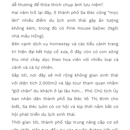
dễ thương để thỏa thích chụp ảnh lưu niệm”.
Hai năm trở lại đây, ở thành phố Sa Đéc cũng “mọc
lên” nhiều điểm du lịch sinh thái gây ấn tượng
không kém, trong đó có Pink House SaDec (Ngôi
nhà mầu Hồng).
Bên cạnh dịch vụ homestay và các tiểu cảnh trang
trí hiện đại kết hợp cổ xưa, ở đây còn có con sông
thu nhỏ chảy dọc theo hoa viên với nhiều loại cá
cảnh và cá tự nhiên.
Sắp tới, nơi đây sẽ mở rộng không gian sinh thái
với diện tích 2.000m2 và lập tour tham quan nhằm
“giữ chân” du khách ở lại lâu hơn… Phó Chủ tịch Ủy
ban nhân dân thành phố Sa Đéc Võ Thị Bình cho
biết, Sa Đéc luôn có cơ hội và kịp thời nắm bắt cơ
hội phát triển du lịch sinh thái.
Thời gian tới, thành phố tập trung nâng cấp cơ sở
vật chất, tiếp tục đầu tư các tuyến đường kết nối