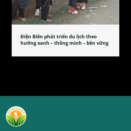
Làng làm bánh tẻ Phú Nhi – nơi lan
tỏa đặc sản xứ Đoài