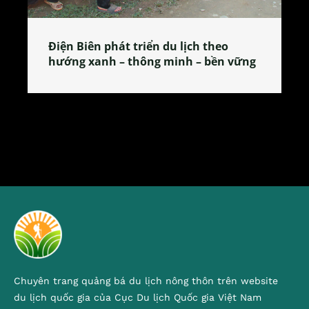
Làng làm bánh tẻ Phú Nhi – nơi lan
tỏa đặc sản xứ Đoài
Chuyên trang quảng bá du lịch nông thôn trên website
du lịch quốc gia của Cục Du lịch Quốc gia Việt Nam