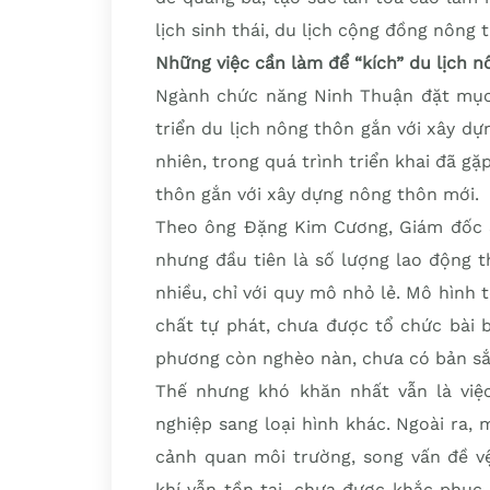
lịch sinh thái, du lịch cộng đồng nông t
Những việc cần làm để “kích” du lịch 
Ngành chức năng Ninh Thuận đặt mục t
triển du lịch nông thôn gắn với xây d
nhiên, trong quá trình triển khai đã g
thôn gắn với xây dựng nông thôn mới.
Theo ông Đặng Kim Cương, Giám đốc 
nhưng đầu tiên là số lượng lao động 
nhiều, chỉ với quy mô nhỏ lẻ. Mô hình 
chất tự phát, chưa được tổ chức bài 
phương còn nghèo nàn, chưa có bản sắ
Thế nhưng khó khăn nhất vẫn là việ
nghiệp sang loại hình khác. Ngoài ra
cảnh quan môi trường, song vấn đề v
khí vẫn tồn tại, chưa được khắc phục t