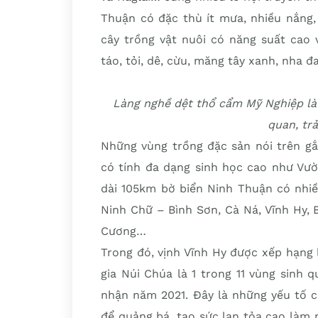
Thuận có đặc thù ít mưa, nhiều nắng,
cây trồng vật nuôi có năng suất cao 
táo, tỏi, dê, cừu, măng tây xanh, nha 
Làng nghề dệt thổ cẩm Mỹ Nghiệp là 
quan, trả
Những vùng trồng đặc sản nói trên gắ
có tính đa dạng sinh học cao như Vườ
dài 105km bờ biển Ninh Thuận có nhiề
Ninh Chữ – Bình Sơn, Cà Ná, Vĩnh Hy, 
Cương…
Trong đó, vịnh Vĩnh Hy được xếp hạng 
gia Núi Chúa là 1 trong 11 vùng sinh
nhận năm 2021. Đây là những yếu tố c
để quảng bá, tạo sức lan tỏa cao làm 