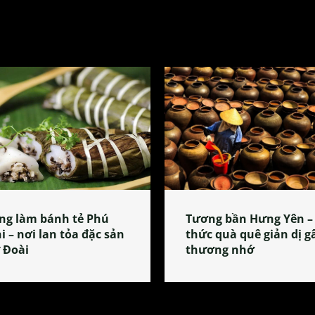
ng làm bánh tẻ Phú
Tương bần Hưng Yên –
i – nơi lan tỏa đặc sản
thức quà quê giản dị g
 Đoài
thương nhớ