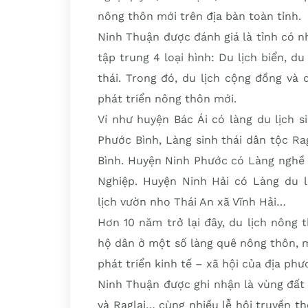
nông thôn mới trên địa bàn toàn tỉnh.
Ninh Thuận được đánh giá là tỉnh có nhi
tập trung 4 loại hình: Du lịch biển, du
thái. Trong đó, du lịch cộng đồng và du
phát triển nông thôn mới.
Ví như huyện Bác Ái có làng du lịch 
Phước Bình, Làng sinh thái dân tộc R
Bình. Huyện Ninh Phước có Làng nghề
Nghiệp. Huyện Ninh Hải có Làng du l
lịch vườn nho Thái An xã Vĩnh Hải…
Hơn 10 năm trở lại đây, du lịch nông
hộ dân ở một số làng quê nông thôn, m
phát triển kinh tế – xã hội của địa phư
Ninh Thuận được ghi nhận là vùng đất 
và Raglai… cùng nhiều lễ hội truyền 