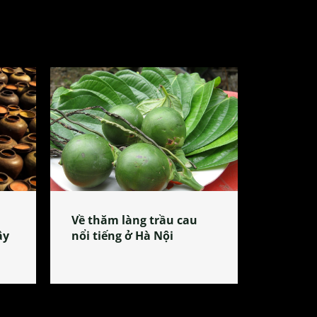
Về thăm làng trầu cau
ây
nổi tiếng ở Hà Nội