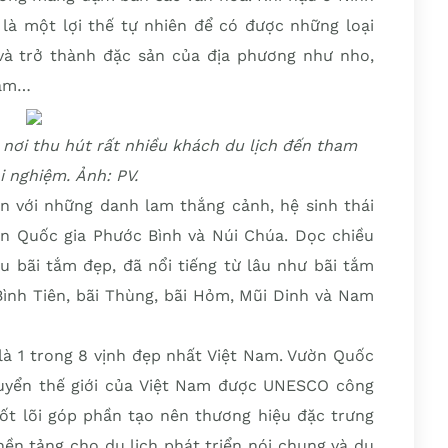
 là một lợi thế tự nhiên để có được những loại
và trở thành đặc sản của địa phương như nho,
đam…
nơi thu hút rất nhiều khách du lịch đến tham
i nghiệm. Ảnh: PV.
n với những danh lam thắng cảnh, hệ sinh thái
n Quốc gia Phước Bình và Núi Chúa. Dọc chiều
u bãi tắm đẹp, đã nổi tiếng từ lâu như bãi tắm
Bình Tiên, bãi Thùng, bãi Hỏm, Mũi Dinh và Nam
là 1 trong 8 vịnh đẹp nhất Việt Nam. Vườn Quốc
 quyển thế giới của Việt Nam được UNESCO công
ốt lõi góp phần tạo nên thương hiệu đặc trưng
nền tảng cho du lịch phát triển nói chung và du