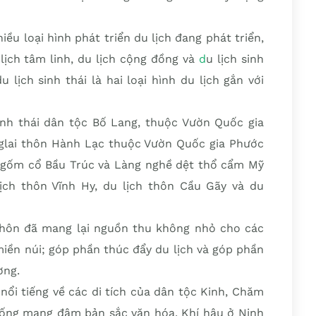
ều loại hình phát triển du lịch đang phát triển,
 lịch tâm linh, du lịch cộng đồng và
d
u lịch sinh
 lịch sinh thái là hai loại hình du lịch gắn với
sinh thái dân tộc Bố Lang, thuộc Vườn Quốc gia
aglai thôn Hành Lạc thuộc Vườn Quốc gia Phước
 gốm cổ Bầu Trúc và Làng nghề dệt thổ cẩm Mỹ
ịch thôn Vĩnh Hy, du lịch thôn Cầu Gãy và du
 thôn đã mang lại nguồn thu không nhỏ cho các
iền núi; góp phần thúc đẩy du lịch và góp phần
ơng.
nổi tiếng về các di tích của dân tộc Kinh, Chăm
thống mang đậm bản sắc văn hóa. Khí hậu ở Ninh