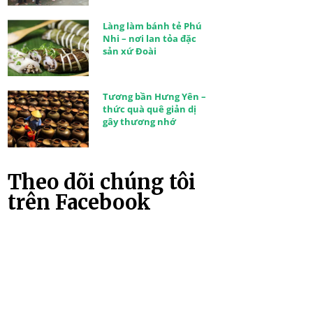
Làng làm bánh tẻ Phú
Nhi – nơi lan tỏa đặc
sản xứ Đoài
Tương bần Hưng Yên –
thức quà quê giản dị
gây thương nhớ
Theo dõi chúng tôi
trên Facebook