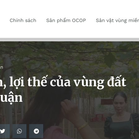
Chính sách
Sản phẩm OCOP
Sản vật vùng miề
ận
, lợi thế của vùng đất
huận