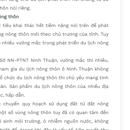
hôn nói riêng.
nông thôn
iêu khai thác hết tiềm năng nói trên để phát
ựng nông thôn mới theo chủ trương của tỉnh. Tuy
ặp nhiều vướng mắc trong phát triển du lịch nông
Sở NN-PTNT Ninh Thuận, vướng mắc thì nhiều,
tham gia du lịch nông thôn ở Ninh Thuận không
tổ chức du lịch nông thôn thì chủ yếu mang tính
bản. Sản phẩm du lịch nông thôn của nhiều địa
c, hấp dẫn.
c chuyển quy hoạch sử dụng đất từ đất nông
, một số vùng nông thôn tuy đã có quan tâm đến
ệ sinh môi trường, ô nhiễm nguồn nước, không
riệt để, trong khi đây là yếu tố tiên quyết thu