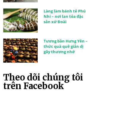
Làng làm bánh tẻ Phú
Nhi – nơi lan tỏa đặc
sản xứ Đoài
Tương bần Hưng Yên –
thức quà quê giản dị
gây thương nhớ
Theo dõi chúng tôi
trên Facebook