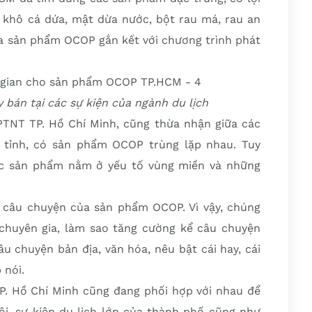
, khô cá dứa, mật dừa nước, bột rau má, rau an
ưa sản phẩm OCOP gắn kết với chương trình phát
bán tại các sự kiện của ngành du lịch
TNT TP. Hồ Chí Minh, cũng thừa nhận giữa các
 tỉnh, có sản phẩm OCOP trùng lặp nhau. Tuy
các sản phẩm nằm ở yếu tố vùng miền và những
à câu chuyện của sản phẩm OCOP. Vì vậy, chúng
 chuyên gia, làm sao tăng cường kể câu chuyện
u chuyện bản địa, văn hóa, nêu bật cái hay, cái
 nói.
P. Hồ Chí Minh cũng đang phối hợp với nhau để
i, sự kiện du lịch lớn của thành phố cũng như