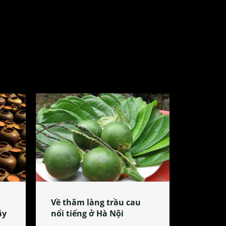
Về thăm làng trầu cau
ây
nổi tiếng ở Hà Nội