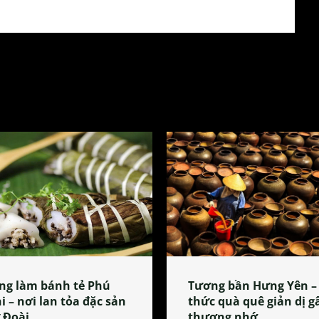
ng làm bánh tẻ Phú
Tương bần Hưng Yên –
i – nơi lan tỏa đặc sản
thức quà quê giản dị g
 Đoài
thương nhớ