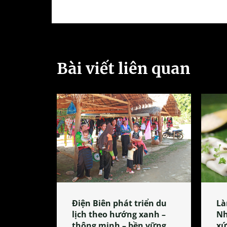
Bài viết liên quan
Điện Biên phát triển du
Là
lịch theo hướng xanh –
Nh
thông minh – bền vững
xứ