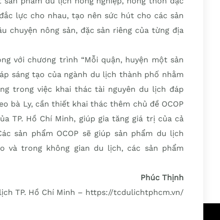
 sản phẩm du lịch nông nghiệp, nông thôn đặc
 đắc lực cho nhau, tạo nên sức hút cho các sản
âu chuyện nông sản, đặc sản riêng của từng địa
ng với chương trình “Mỗi quận, huyện một sản
pháp sáng tạo của ngành du lịch thành phố nhằm
g trong việc khai thác tài nguyên du lịch đáp
eo bà Ly, cần thiết khai thác thêm chủ đề OCOP
a TP. Hồ Chí Minh, giúp gia tăng giá trị của cả
. Các sản phẩm OCOP sẽ giúp sản phẩm du lịch
 và trong không gian du lịch, các sản phẩm
Phúc Thịnh
lịch TP. Hồ Chí Minh – https://tcdulichtphcm.vn/