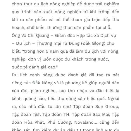
chọn tour du lịch nông nghiệp để được trải nghiệm
quy trình sản xuất nông nghiệp từ khi trồng đến
khi ra sản phẩm và có thể tham gia trực tiếp thu
hoạch, chế biến, thưởng thức sản phẩm tại chỗ.
Ông Võ Chí Quang – Giám đốc Hợp tác xã Dịch vụ
– Du lịch – Thương mại Tà Đùng (Đắk Glong) cho
biết, “trong hơn 5 năm qua đã làm du lịch với nông
nghiệp, đơn vị luôn được du khách trong nước,
quốc tế đánh giá cao.”
Du lịch canh nông được đánh giá đã tạo ra nét
riêng của Đắk Nông và là phương kế giúp người dân
xóa đói, giảm nghèo, tạo thu nhập và đặc biệt là
kênh quảng cáo, tiêu thụ nông sản hiệu quả. Ngoài
ra, các nhà đầu tư lớn như Tập đoàn Sun Group,
Tập đoàn T&T, Tập đoàn TH, Tập đoàn Sao Mai, Tập
đoàn Hòa Phát, Phú Cường, Novaland… cũng đến
khảo sát, tìm kiếm dự án đầu tư trong lĩnh vực du