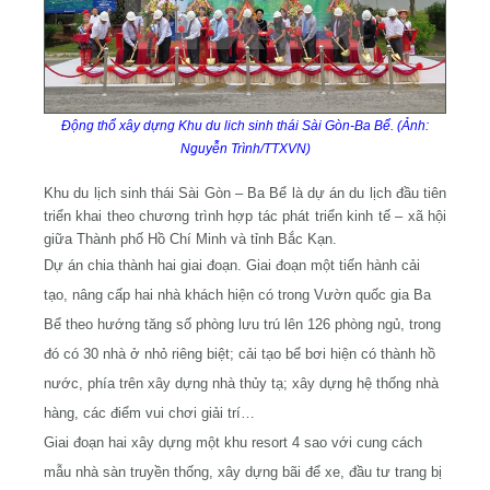
Động thổ xây dựng Khu du lich sinh thái Sài Gòn-Ba Bể. (Ảnh:
Nguyễn Trình/TTXVN)
Khu du lịch sinh thái Sài Gòn – Ba Bể là dự án du lịch đầu tiên
triển khai theo chương trình hợp tác phát triển kinh tế – xã hội
giữa Thành phố Hồ Chí Minh và tỉnh Bắc Kạn.
Dự án chia thành hai giai đoạn. Giai đoạn một tiến hành cải
tạo, nâng cấp hai nhà khách hiện có trong Vườn quốc gia Ba
Bể theo hướng tăng số phòng lưu trú lên 126 phòng ngủ, trong
đó có 30 nhà ở nhỏ riêng biệt; cải tạo bể bơi hiện có thành hồ
nước, phía trên xây dựng nhà thủy tạ; xây dựng hệ thống nhà
hàng, các điểm vui chơi giải trí…
Giai đoạn hai xây dựng một khu resort 4 sao với cung cách
mẫu nhà sàn truyền thống, xây dựng bãi để xe, đầu tư trang bị