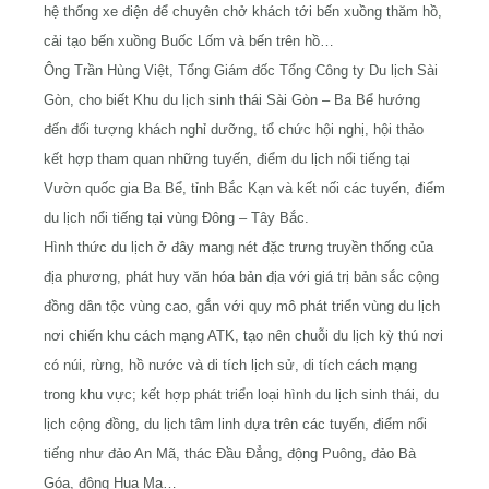
hệ thống xe điện để chuyên chở khách tới bến xuồng thăm hồ,
cải tạo bến xuồng Buốc Lốm và bến trên hồ…
Ông Trần Hùng Việt, Tổng Giám đốc Tổng Công ty Du lịch Sài
Gòn, cho biết Khu du lịch sinh thái Sài Gòn – Ba Bể hướng
đến đối tượng khách nghỉ dưỡng, tổ chức hội nghị, hội thảo
kết hợp tham quan những tuyến, điểm du lịch nổi tiếng tại
Vườn quốc gia Ba Bể, tỉnh Bắc Kạn và kết nối các tuyến, điểm
du lịch nổi tiếng tại vùng Đông – Tây Bắc.
Hình thức du lịch ở đây mang nét đặc trưng truyền thống của
địa phương, phát huy văn hóa bản địa với giá trị bản sắc cộng
đồng dân tộc vùng cao, gắn với quy mô phát triển vùng du lịch
nơi chiến khu cách mạng ATK, tạo nên chuỗi du lịch kỳ thú nơi
có núi, rừng, hồ nước và di tích lịch sử, di tích cách mạng
trong khu vực; kết hợp phát triển loại hình du lịch sinh thái, du
lịch cộng đồng, du lịch tâm linh dựa trên các tuyến, điểm nổi
tiếng như đảo An Mã, thác Đầu Đẳng, động Puông, đảo Bà
Góa, động Hua Mạ…