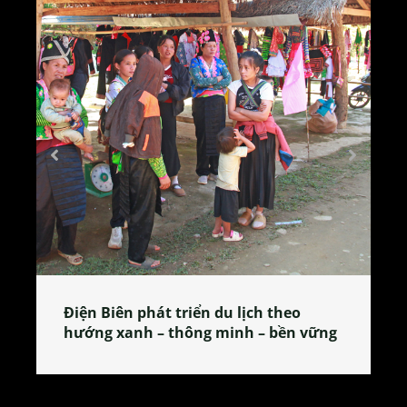
Làng làm bánh tẻ Phú Nhi – nơi lan
ững
tỏa đặc sản xứ Đoài