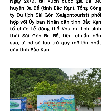
Ngày 26/9, tại Vườn quốc gia Ba Bể,
huyện Ba Bể (tỉnh Bắc Kạn), Tổng Công
ty Du lịch Sài Gòn (Saigontourist) phối
hợp với Ủy ban Nhân dân tỉnh Bắc Kạn
tổ chức Lễ động thổ Khu du lịch sinh
thái Sài Gòn-Ba Bể, tiêu chuẩn bốn
sao, là cơ sở lưu trú quy mô lớn nhất
của tỉnh Bắc Kạn.