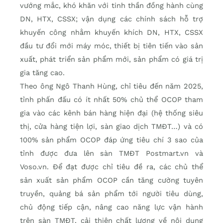
vướng mắc, khó khăn với tinh thần đồng hành cùng
DN, HTX, CSSX; vận dụng các chính sách hỗ trợ
khuyến công nhằm khuyến khích DN, HTX, CSSX
đầu tư đổi mới máy móc, thiết bị tiên tiến vào sản
xuất, phát triển sản phẩm mới, sản phẩm có giá trị
gia tăng cao.
Theo ông Ngô Thanh Hùng, chỉ tiêu đến năm 2025,
tỉnh phấn đấu có ít nhất 50% chủ thể OCOP tham
gia vào các kênh bán hàng hiện đại (hệ thống siêu
thị, cửa hàng tiện lợi, sàn giao dịch TMĐT…) và có
100% sản phẩm OCOP đáp ứng tiêu chí 3 sao của
tỉnh được đưa lên sàn TMĐT Postmart.vn và
Voso.vn. Để đạt được chỉ tiêu đề ra, các chủ thể
sản xuất sản phẩm OCOP cần tăng cường tuyên
truyền, quảng bá sản phẩm tới người tiêu dùng,
chủ động tiếp cận, nâng cao năng lực vận hành
trên sàn TMĐT, cải thiện chất lượng về nội dung