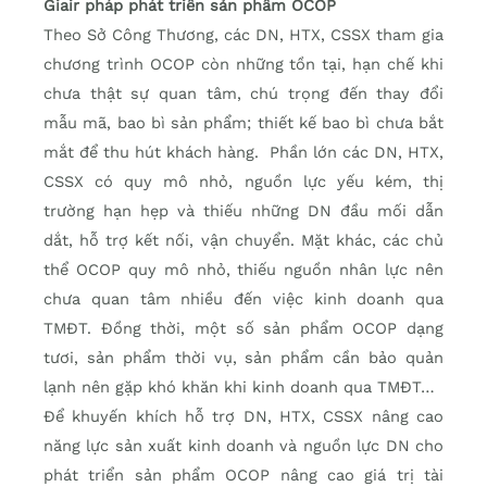
Giair pháp phát triển sản phẩm OCOP
Theo Sở Công Thương, các DN, HTX, CSSX tham gia
chương trình OCOP còn những tồn tại, hạn chế khi
chưa thật sự quan tâm, chú trọng đến thay đổi
mẫu mã, bao bì sản phẩm; thiết kế bao bì chưa bắt
mắt để thu hút khách hàng. Phần lớn các DN, HTX,
CSSX có quy mô nhỏ, nguồn lực yếu kém, thị
trường hạn hẹp và thiếu những DN đầu mối dẫn
dắt, hỗ trợ kết nối, vận chuyển. Mặt khác, các chủ
thể OCOP quy mô nhỏ, thiếu nguồn nhân lực nên
chưa quan tâm nhiều đến việc kinh doanh qua
TMĐT. Đồng thời, một số sản phẩm OCOP dạng
tươi, sản phẩm thời vụ, sản phẩm cần bảo quản
lạnh nên gặp khó khăn khi kinh doanh qua TMĐT…
Để khuyến khích hỗ trợ DN, HTX, CSSX nâng cao
năng lực sản xuất kinh doanh và nguồn lực DN cho
phát triển sản phẩm OCOP nâng cao giá trị tài