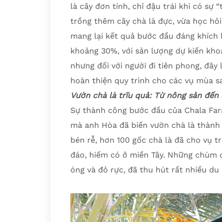
là cây đơn tính, chỉ đậu trái khi có sự “
trồng thêm cây chà là đực, vừa học hỏi
mang lại kết quả bước đầu đáng khích lệ
khoảng 30%, với sản lượng dự kiến khoả
nhưng đối với người đi tiên phong, đây 
hoàn thiện quy trình cho các vụ mùa s
Vườn chà là trĩu quả: Từ nông sản đến
Sự thành công bước đầu của Chala Fa
mà anh Hòa đã biến vườn chà là thành
bén rễ, hơn 100 gốc chà là đã cho vụ t
đáo, hiếm có ở miền Tây. Những chùm q
óng và đỏ rực, đã thu hút rất nhiều d