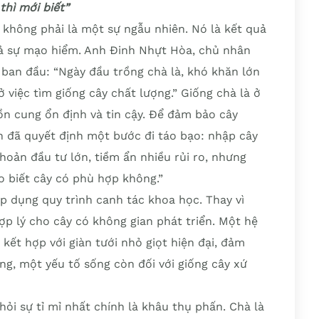
thì mới biết”
 không phải là một sự ngẫu nhiên. Nó là kết quả
 cả sự mạo hiểm. Anh Đinh Nhựt Hòa, chủ nhân
 ban đầu: “Ngày đầu trồng chà là, khó khăn lớn
việc tìm giống cây chất lượng.” Giống chà là ở
ồn cung ổn định và tin cậy. Để đảm bảo cây
h đã quyết định một bước đi táo bạo: nhập cây
hoản đầu tư lớn, tiềm ẩn nhiều rủi ro, nhưng
o biết cây có phù hợp không.”
áp dụng quy trình canh tác khoa học. Thay vì
hợp lý cho cây có không gian phát triển. Một hệ
ết hợp với giàn tưới nhỏ giọt hiện đại, đảm
g, một yếu tố sống còn đối với giống cây xứ
 hỏi sự tỉ mỉ nhất chính là khâu thụ phấn. Chà là