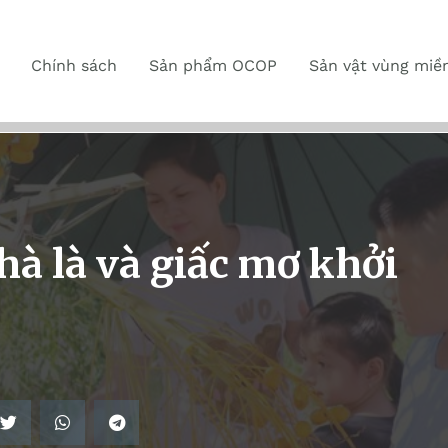
Chính sách
Sản phẩm OCOP
Sản vật vùng miề
hà là và giấc mơ khởi