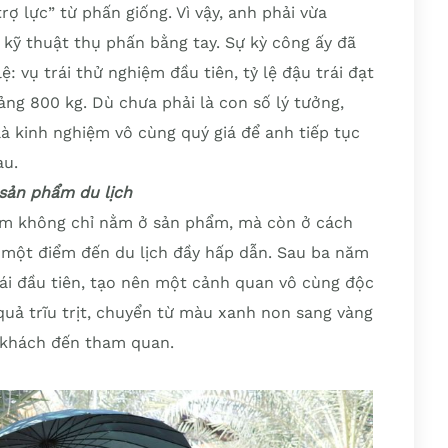
trợ lực” từ phấn giống. Vì vậy, anh phải vừa
 kỹ thuật thụ phấn bằng tay. Sự kỳ công ấy đã
: vụ trái thử nghiệm đầu tiên, tỷ lệ đậu trái đạt
ng 800 kg. Dù chưa phải là con số lý tưởng,
là kinh nghiệm vô cùng quý giá để anh tiếp tục
au.
 sản phẩm du lịch
rm không chỉ nằm ở sản phẩm, mà còn ở cách
 một điểm đến du lịch đầy hấp dẫn. Sau ba năm
rái đầu tiên, tạo nên một cảnh quan vô cùng độc
uả trĩu trịt, chuyển từ màu xanh non sang vàng
u khách đến tham quan.