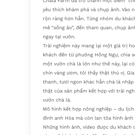
Chala Farm đã trở thành một điểm “che
yêu thích khám phá và chụp ảnh. Vào n
rộn ràng hơn hẳn. Từng nhóm du khách
mê “sống ảo”, đến tham quan, chụp ảnh,
ngay tại vườn.
Trải nghiệm này mang lại một giá trị h
khách đến từ phường Hồng Ngự, chia sẻ
một vườn chà là lớn như thế này, lại
chín vàng ươm, tôi thấy thật thú vị. Gia
thanh, tươi ngon khác hẳn chà là nhập
thật của sản phẩm kết hợp với trải ng
vườn chà là.
Mô hình kết hợp nông nghiệp – du lịch
đình anh Hòa mà còn lan tỏa hình ảnh
Những hình ảnh, video được du khách 