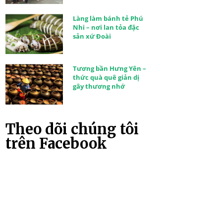
Làng làm bánh tẻ Phú
Nhi – nơi lan tỏa đặc
sản xứ Đoài
Tương bần Hưng Yên –
thức quà quê giản dị
gây thương nhớ
Theo dõi chúng tôi
trên Facebook