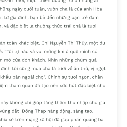
ck-in” mới, một “thiên đường” cho những ai
hững ngày cuối tuần, vườn chà là của anh Hòa
, từ gia đình, bạn bè đến những bạn trẻ đam
 và đặc biệt là thưởng thức trái chà là tươi
oàn toàn khác biệt. Chị Nguyễn Thị Thủy, một du
: “Tôi tự hào và vui mừng khi ở quê mình có
 còn mở cửa đón khách. Nhìn những chùm quả
 đình tôi cũng mua chà là tươi về ăn thử, vị ngọt
 khẩu bán ngoài chợ”. Chính sự tươi ngon, chân
hiệm tham quan đã tạo nên sức hút đặc biệt cho
 này không chỉ giúp tăng thêm thu nhập cho gia
 vùng đất Đồng Tháp năng động, sáng tạo.
chia sẻ trên mạng xã hội đã góp phần quảng bá