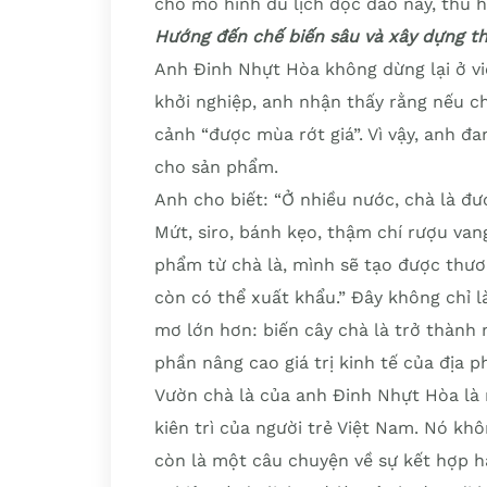
cho mô hình du lịch độc đáo này, thu 
Hướng đến chế biến sâu và xây dựng t
Anh Đinh Nhựt Hòa không dừng lại ở việ
khởi nghiệp, anh nhận thấy rằng nếu chỉ
cảnh “được mùa rớt giá”. Vì vậy, anh đa
cho sản phẩm.
Anh cho biết: “Ở nhiều nước, chà là đ
Mứt, siro, bánh kẹo, thậm chí rượu van
phẩm từ chà là, mình sẽ tạo được thươ
còn có thể xuất khẩu.” Đây không chỉ 
mơ lớn hơn: biến cây chà là trở thành
phần nâng cao giá trị kinh tế của địa p
Vườn chà là của anh Đinh Nhựt Hòa là
kiên trì của người trẻ Việt Nam. Nó kh
còn là một câu chuyện về sự kết hợp hà