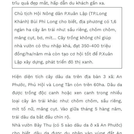
trĩu quả đẹp mắt, hấp dẫn du khách gần xa.
Chủ tịch Hội Nông dân P.Xuân Lập (TP.Long
Khánh) Bùi Phi Long cho biết, địa phương có 1,6
ngàn ha cây ăn trái như: sầu riêng, chôm chôm,
măng cụt, bơ, mít… Cây trồng không chỉ giúp
nhà vườn có thu nhập khá, đạt 350-400 triệu
đồng/ha/năm mà còn tạo cơ hội tốt để P.Xuân
Lập xây dựng, phát triển đô thị xanh.
Hiện diện tích cây dâu da trên địa bàn 3 xã: An
Phước, Phú Hội và Long Tân còn trên 60ha. Dâu da
được trồng độc canh hoặc xen canh trong nhiều
loại cây ăn trái khác như: chôm chôm, sầu riêng,
mít tố nữ, măng cụt. Vào giữa tháng 5 hàng năm,
trái dâu da bắt đầu chín rộ.
Nhà vườn Bảy Thu (có 5 sào dâu da ở xã An Phước)
cho biết, dâu da được du nhập vào vùng đất An