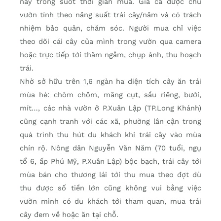
này trong suốt thời gian mua. Giá cả được chủ
vườn tính theo năng suất trái cây/năm và có trách
nhiệm bảo quản, chăm sóc. Người mua chỉ việc
theo dõi cái cây của mình trong vườn qua camera
hoặc trực tiếp tới thăm ngắm, chụp ảnh, thu hoạch
trái.
Nhờ sở hữu trên 1,6 ngàn ha diện tích cây ăn trái
mùa hè: chôm chôm, măng cụt, sầu riêng, bưởi,
mít…, các nhà vườn ở P.Xuân Lập (TP.Long Khánh)
cũng cạnh tranh với các xã, phường lân cận trong
quá trình thu hút du khách khi trái cây vào mùa
chín rộ. Nông dân Nguyễn Văn Năm (70 tuổi, ngụ
tổ 6, ấp Phú Mỹ, P.Xuân Lập) bộc bạch, trái cây tới
mùa bán cho thương lái tới thu mua theo đợt dù
thu được số tiền lớn cũng không vui bằng việc
vườn mình có du khách tới tham quan, mua trái
cây đem về hoặc ăn tại chỗ.