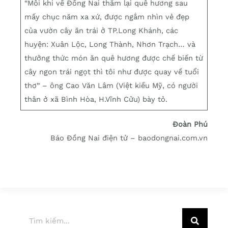
“Mỗi khi về Đồng Nai thăm lại quê hương sau
mấy chục năm xa xứ, được ngắm nhìn vẻ đẹp
của vườn cây ăn trái ở TP.Long Khánh, các
huyện: Xuân Lộc, Long Thành, Nhơn Trạch… và
thưởng thức món ăn quê hương được chế biến từ
cây ngon trái ngọt thì tôi như được quay về tuổi
thơ” – ông Cao Văn Lâm (Việt kiều Mỹ, có người
thân ở xã Bình Hòa, H.Vĩnh Cửu) bày tỏ.
Đoàn Phú
Báo Đồng Nai điện tử – baodongnai.com.vn