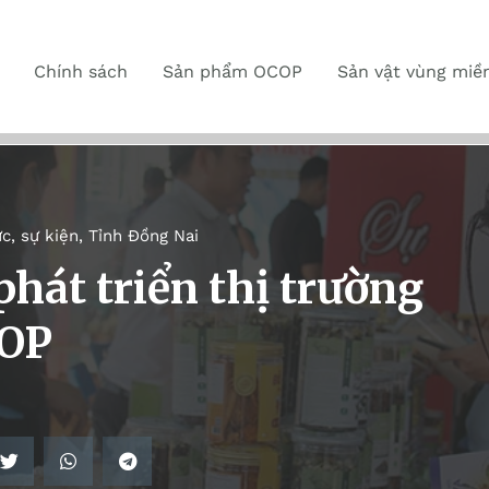
Chính sách
Sản phẩm OCOP
Sản vật vùng miề
ức, sự kiện
,
Tỉnh Đồng Nai
phát triển thị trường
COP