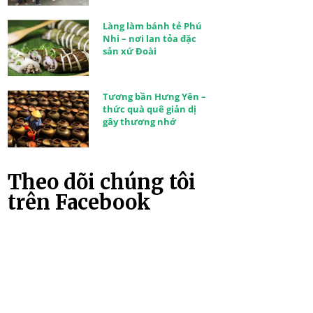
Làng làm bánh tẻ Phú
Nhi – nơi lan tỏa đặc
sản xứ Đoài
Tương bần Hưng Yên –
thức quà quê giản dị
gây thương nhớ
Theo dõi chúng tôi
trên Facebook