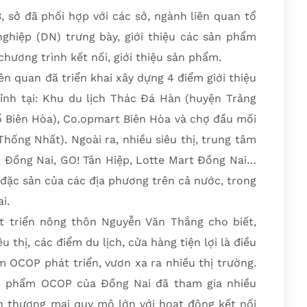
 sở đã phối hợp với các sở, ngành liên quan tổ
hiệp (DN) trưng bày, giới thiệu các sản phẩm
chương trình kết nối, giới thiệu sản phẩm.
iên quan đã triển khai xây dựng 4 điểm giới thiệu
nh tại: Khu du lịch Thác Đá Hàn (huyện Trảng
ố Biên Hòa), Co.opmart Biên Hòa và chợ đầu mối
ống Nhất). Ngoài ra, nhiều siêu thị, trung tâm
C Đồng Nai, GO! Tân Hiệp, Lotte Mart Đồng Nai…
 đặc sản của các địa phương trên cả nước, trong
i.
 triển nông thôn Nguyễn Văn Thắng cho biết,
 thị, các điểm du lịch, cửa hàng tiện lợi là điều
 OCOP phát triển, vươn xa ra nhiều thị trường.
sản phẩm OCOP của Đồng Nai đã tham gia nhiều
ến thương mại quy mô lớn với hoạt động kết nối