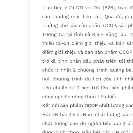
trực tiếp giữa DN với DN (B2B), trao 
sàn thương mại điện tử… Qua đó, góp
trường cho các sản phẩm OCOP, sản 
Tương tự, tại tỉnh Bà Rịa – Vũng Tàu, m
thiểu 20-24 điểm giới thiệu và bán s
điểm giới thiệu và bán sản phẩm OCOP
trở đi, tỉnh phấn đấu phát triển tối t
chức ít nhất 2 chương trình quảng bá,
hội, chương trình du lịch của tỉnh 
tiêu chuẩn từ 3 sao trở lên, sản ph
công nghiệp nông thôn tiêu biểu…
Kết nối sản phẩm OCOP chất lượng ca
Hội DN hàng Việt Nam chất lượng cao 
chất lượng cao do người tiêu dùng b
được bình chọn. Hầu hết các DN mới 