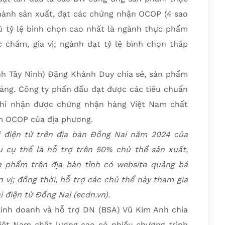
 hành sản xuất, đạt các chứng nhận OCOP (4 sao
ủ tỷ lệ bình chọn cao nhất là ngành thực phẩm
c chấm, gia vị; ngành đạt tỷ lệ bình chọn thấp
h Tây Ninh) Đặng Khánh Duy chia sẻ, sản phẩm
tráng. Công ty phấn đấu đạt được các tiêu chuẩn
khi nhận được chứng nhận hàng Việt Nam chất
m OCOP của địa phương.
 điện tử trên địa bàn Đồng Nai năm 2024 của
 cụ thể là hỗ trợ trên 50% chủ thể sản xuất,
 phẩm trên địa bàn tỉnh có website quảng bá
 vị; đồng thời, hỗ trợ các chủ thể này tham gia
 điện tử Đồng Nai (ecdn.vn).
inh doanh và hỗ trợ DN (BSA) Vũ Kim Anh chia
iệt Nam chất lượng cao có nhiều chương trình