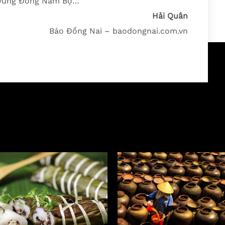
h vùng Đông Nam Bộ…
Hải Quân
Báo Đồng Nai – baodongnai.com.vn