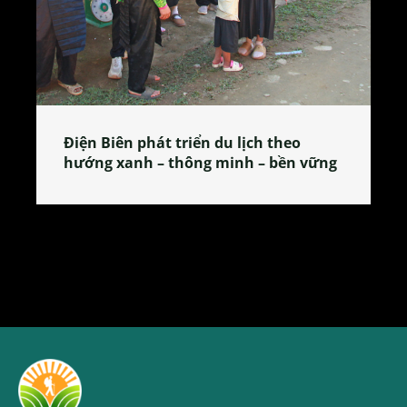
heo
Làng làm bánh tẻ Phú Nhi – nơi lan
ền vững
tỏa đặc sản xứ Đoài