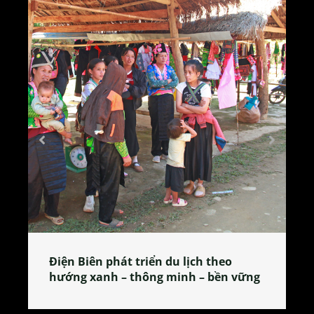
o
Làng làm bánh tẻ Phú Nhi – nơi lan
n vững
tỏa đặc sản xứ Đoài