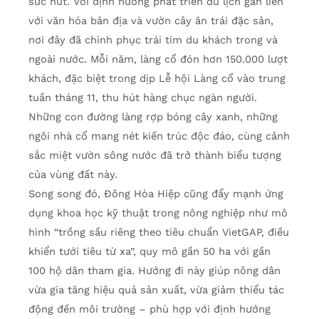
sức hút. Với định hướng phát triển du lịch gắn liền
với văn hóa bản địa và vườn cây ăn trái đặc sản,
nơi đây đã chinh phục trái tim du khách trong và
ngoài nước. Mỗi năm, làng cổ đón hơn 150.000 lượt
khách, đặc biệt trong dịp Lễ hội Làng cổ vào trung
tuần tháng 11, thu hút hàng chục ngàn người.
Những con đường làng rợp bóng cây xanh, những
ngôi nhà cổ mang nét kiến trúc độc đáo, cùng cảnh
sắc miệt vườn sông nước đã trở thành biểu tượng
của vùng đất này.
Song song đó, Đông Hòa Hiệp cũng đẩy mạnh ứng
dụng khoa học kỹ thuật trong nông nghiệp như mô
hình “trồng sầu riêng theo tiêu chuẩn VietGAP, điều
khiển tưới tiêu từ xa”, quy mô gần 50 ha với gần
100 hộ dân tham gia. Hướng đi này giúp nông dân
vừa gia tăng hiệu quả sản xuất, vừa giảm thiểu tác
động đến môi trường – phù hợp với định hướng