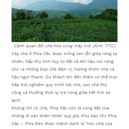
Cảnh quan đồi chè hòa cùng mây trời (Ảnh: TITC)
Cây chè ở Phia Oắc được trồng xen lẫn giữa rừng tự
nhiên, hấp thụ tinh túy từ đất và khí hậu núi rừng,
cho ra những búp chè đậm vị, hương thơm nhẹ và
hậu ngọt thanh. Du khách khi đến thăm có thể trực
tiếp trải nghiệm quy trình hái chè, sao chè thủ
công và thưởng thức ly trà nóng giữa tiết trời se
lạnh.
Không chỉ có chè, Phia Oắc còn là vùng đất của
những di sản thiên nhiên quý giá. Khu bảo tồn Phia
Oắc – Phia Đén được mệnh danh là “nóc nhà của