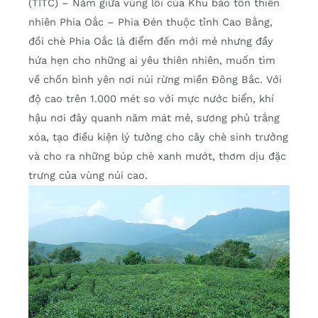
(TITC) – Nằm giữa vùng lõi của Khu bảo tồn thiên
nhiên Phia Oắc – Phia Đén thuộc tỉnh Cao Bằng,
đồi chè Phia Oắc là điểm đến mới mẻ nhưng đầy
hứa hẹn cho những ai yêu thiên nhiên, muốn tìm
về chốn bình yên nơi núi rừng miền Đông Bắc. Với
độ cao trên 1.000 mét so với mực nước biển, khí
hậu nơi đây quanh năm mát mẻ, sương phủ trắng
xóa, tạo điều kiện lý tưởng cho cây chè sinh trưởng
và cho ra những búp chè xanh mướt, thơm dịu đặc
trưng của vùng núi cao.