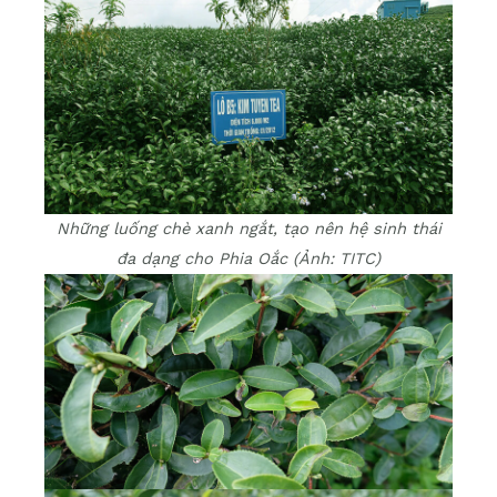
Những luống chè xanh ngắt, tạo nên hệ sinh thái
đa dạng cho Phia Oắc (Ảnh: TITC)