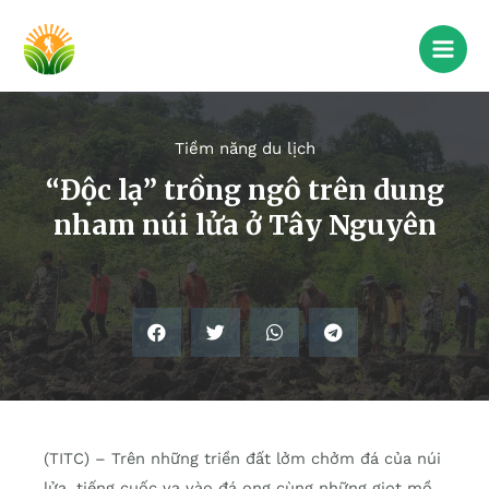
Tiềm năng du lịch
“Độc lạ” trồng ngô trên dung
nham núi lửa ở Tây Nguyên
(TITC) – Trên những triền đất lởm chởm đá của núi
lửa, tiếng cuốc va vào đá ong cùng những giọt mồ