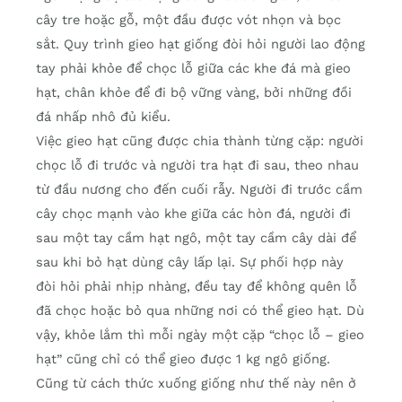
cây tre hoặc gỗ, một đầu được vót nhọn và bọc
sắt. Quy trình gieo hạt giống đòi hỏi người lao động
tay phải khỏe để chọc lỗ giữa các khe đá mà gieo
hạt, chân khỏe để đi bộ vững vàng, bởi những đồi
đá nhấp nhô đủ kiểu.
Việc gieo hạt cũng được chia thành từng cặp: người
chọc lỗ đi trước và người tra hạt đi sau, theo nhau
từ đầu nương cho đến cuối rẫy. Người đi trước cầm
cây chọc mạnh vào khe giữa các hòn đá, người đi
sau một tay cầm hạt ngô, một tay cầm cây dài để
sau khi bỏ hạt dùng cây lấp lại. Sự phối hợp này
đòi hỏi phải nhịp nhàng, đều tay để không quên lỗ
đã chọc hoặc bỏ qua những nơi có thể gieo hạt. Dù
vậy, khỏe lắm thì mỗi ngày một cặp “chọc lỗ – gieo
hạt” cũng chỉ có thể gieo được 1 kg ngô giống.
Cũng từ cách thức xuống giống như thế này nên ở