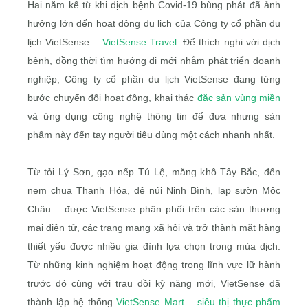
Hai năm kể từ khi dịch bệnh Covid-19 bùng phát đã ảnh
hưởng lớn đến hoạt động du lịch của Công ty cổ phần du
lịch VietSense –
VietSense Travel
. Để thích nghi với dịch
bệnh, đồng thời tìm hướng đi mới nhằm phát triển doanh
nghiệp, Công ty cổ phần du lịch VietSense đang từng
bước chuyển đổi hoạt động, khai thác
đặc sản vùng miền
và ứng dụng công nghệ thông tin để đưa nhưng sản
phẩm này đến tay người tiêu dùng một cách nhanh nhất.
Từ tỏi Lý Sơn, gạo nếp Tú Lệ, măng khô Tây Bắc, đến
nem chua Thanh Hóa, dê núi Ninh Bình, lạp sườn Mộc
Châu… được VietSense phân phối trên các sàn thương
mại điện tử, các trang mạng xã hội và trở thành mặt hàng
thiết yếu được nhiều gia đình lựa chọn trong mùa dịch.
Từ những kinh nghiệm hoạt động trong lĩnh vực lữ hành
trước đó cùng với trau dồi kỹ năng mới, VietSense đã
thành lập hệ thống
VietSense Mart
–
siêu thị thực phẩm