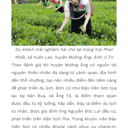
Du khách trải nghiệm hái chè tại trang trại Phan
Nhất, xã Xuân Lao, huyện Mường Ảng. Ảnh: C.T.V
Theo đánh giá thì huyện Mường Ảng có nguồn tài
nguyên thiên nhiên đa dạng từ cảnh quan, địa hình
đến thổ nhưỡng, tạo nên nhiều điểm đến tiềm năng
để phát triển du lịch. Ðơn cử như Ðào Viên Sơn tọa
lạc tại bản Bua, xã Ẳng Tở, là điểm tham quan
được đầu tư kỹ lưỡng, hấp dẫn. Ðây là điểm du lịch
tư nhân, được gia đình ông Nguyễn Ðức Lợi đầu tư,
phát triển trên diện tích 7ha. Trong khuôn viên Ðào
Viên Sơn có nhiều khung cảnh phục vụ check-in: