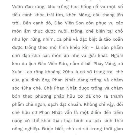
Vườn đào rừng, khu trồng hoa hồng cổ và một số
tiểu cảnh khóa trái tim, khèn Mông, cầu thang lên
trời. Bên cạnh đó, Ðào Viên Sơn còn phục vụ các
món ẩm thực được nuôi, trồng, chế biến tại chỗ
như lợn rừng, nhím, cà phê và đặc biệt là tảo xoắn
được trồng theo mô hình khép kín – là sản phẩm
chủ đạo cho các món ăn nhẹ và giải khát. Ngoài
khu du lịch Ðào Viên Sơn, nằm ở bãi Pháy Váng, xã
Xuân Lao rộng khoảng 20ha là cơ sở trang trại chè
của gia đình ông Phan Nhất đang trồng và chăm
sóc 13ha chè. Chè Phan Nhất được trồng và chăm
bón theo phương pháp hữu cơ đã cho ra thành
phẩm chè ngon, sạch đạt chuẩn. Không chỉ vậy, đồi
chè hữu cơ Phan Nhất vẫn là một điểm đến tiềm
năng có thể khai thác loại hình du lịch sinh thái
nông nghiệp. Ðược biết, chủ cơ sở trong thời gian