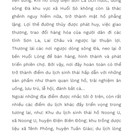
ven sông. Khi hồ thủy điện Sơn La tích nước, dòng
sông Ðà khu vực xã Huổi Só không còn là thác
ghềnh nguy hiểm nữa, trở thành mặt hồ phẳng
lặng. Lợi thế đường thủy được phát huy, việc giao
thương, trao đổi hàng hóa của người dân đi các
tỉnh Sơn La, Lai Châu và ngược lại thuận lợi.
Thương lái các nơi ngược dòng sông Ðà, neo lại ở
bến Huổi Lóng để bán hàng, hình thành và phát
triển phiên chợ. Bởi vậy, nơi đây hoàn toàn có thể
trở thành điểm du lịch sinh thái hấp dẫn với những
sản phẩm như tham quan lòng hồ, trải nghiệm ăn
uống, lưu trú, lễ hội, đánh bắt cá…
Ngoài những địa điểm được nhắc tới ở trên, còn rất
nhiều các điểm du lịch khác đầy triển vọng trong
tương lai, như: Khu du lịch sinh thái hồ Noong U,
xã Noong U, huyện Ðiện Biên Ðông; khu trồng dược
liệu xã Tênh Phông, huyện Tuần Giáo; du lịch lòng