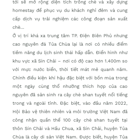
tới sẽ mở rộng diện tích trồng chè và xây dựng
homestay để phục vụ du khách nghỉ đêm và cung
cấp dịch vụ trải nghiệm các công đoạn sản xuất
chè…
Ở vị trí khá xa trung tâm TP. Ðiện Biên Phủ nhưng
cao nguyên đá Tủa Chùa lại là nơi có nhiều điểm
tiềm năng du lịch sinh thái hấp dẫn. Ðiển hình như
khu vực xã Sín Chải – nơi có độ cao hơn 1.400m so
với mực nước biển, thời tiết mát mẻ quanh năm.
Chính điều kiện khí hậu đặc biệt với bốn mùa trong
một ngày cùng thổ nhưỡng thích hợp của cao
nguyên đã sản sinh ra cây chè shan tuyết nổi tiếng
trong và ngoài tỉnh. Ðặc biệt, vào đầu năm 2022,
Hội Bảo vệ thiên nhiên và môi trường Việt Nam đã
công nhận quần thể 100 cây chè shan tuyết tại
thôn Sín Chải và Hấu Chua, xã Sín Chải, huyện Tủa
Chùa là cây di sản Việt Nam. Ðược biết, huyện Tủa