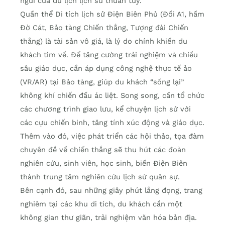
ngủi của du lịch lịch sử thuần túy.
Quần thể Di tích lịch sử Điện Biên Phủ (Đồi A1, hầm
Đờ Cát, Bảo tàng Chiến thắng, Tượng đài Chiến
thắng) là tài sản vô giá, là lý do chính khiến du
khách tìm về. Để tăng cường trải nghiệm và chiều
sâu giáo dục, cần áp dụng công nghệ thực tế ảo
(VR/AR) tại Bảo tàng, giúp du khách “sống lại”
không khí chiến đấu ác liệt. Song song, cần tổ chức
các chương trình giao lưu, kể chuyện lịch sử với
các cựu chiến binh, tăng tính xúc động và giáo dục.
Thêm vào đó, việc phát triển các hội thảo, tọa đàm
chuyên đề về chiến thắng sẽ thu hút các đoàn
nghiên cứu, sinh viên, học sinh, biến Điện Biên
thành trung tâm nghiên cứu lịch sử quân sự.
Bên cạnh đó, sau những giây phút lắng đọng, trang
nghiêm tại các khu di tích, du khách cần một
không gian thư giãn, trải nghiệm văn hóa bản địa.