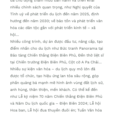
đã chủ động tham mưu ban hành và triển khai
nhiều chính sách quan trọng, như Nghị quyết của
Tỉnh uỷ về phát triển du lịch đến năm 2025, định
hướng đến năm 2030; về bảo tồn và phát triển văn
hóa các dân tộc gắn với phát triển kinh tế – xã
hội…
Nhiều công trình, dự án được đầu tư, nâng cấp, tạo
điểm nhấn cho du lịch như Bức tranh Panorama tại
Bảo tàng Chiến thắng Điện Biên Phủ, Đền thờ liệt sĩ
tại Chiến trường Điện Biên Phủ, Cột cờ A Pa Chải…
Nhiều sự kiện văn hóa – du lịch quy mô lớn đã
được tổ chức, tạo hiệu ứng lan tỏa sâu rộng, góp
phần quảng bá mạnh mẽ hình ảnh vùng đất lịch sử,
anh hùng, thân thiện, mến khách. Có thể kể đến
như Lễ kỷ niệm 70 năm Chiến thắng Điện Biên Phủ
và Năm Du lịch quốc gia – Điện Biên 2024; Lễ hội
Hoa ban, Lễ hội đua thuyền đuôi én; Tuần Văn hóa