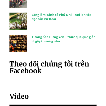
Làng làm bánh tẻ Phú Nhi – nơi lan tỏa
đặc sản xứ Đoài
Tương bần Hưng Yên – thức quà quê giản
dị gây thương nhớ
Theo dõi chúng tôi trên
Facebook
Video