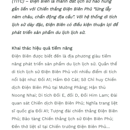
(TITC) – Điện Biên là mảnh đất lịch sử hào hùng
gắn liền với Chiến thắng Điện Biên Phủ “lừng lẫy
năm châu, chấn động địa cầu”. Với hệ thống di tích
lịch sử dày đặc, Điện Biên có điều kiện thuận lợi để
phát triển sản phẩm du lịch lịch sử.
Khai thác hiệu quả tiềm năng
Điện Biên được biết đến là địa phương giàu tiềm
năng phát triển sản phẩm du lịch lịch sử. Quần thể
di tích lịch sử Điện Biên Phủ với nhiều điểm di tích
nổi bật như: Đồi A1; Hầm Đờ Cát; Sở Chỉ huy Chiến
dịch Điện Biên Phủ tại Mường Phăng; Hận thù
Noong Nhai; Di tích Đồi E, đồi D, Đồi Him Lam; Đài
quan sát Chiến dịch Điện Biên Phủ; Nghĩa trang liệt
sĩ quốc gia Đồi A1; Tượng đài chiến thắng Điện Biên
Phủ; Bảo tàng Chiến thắng lịch sử Điện Biên Phủ;
Đền thờ liệt sĩ tại Chiến trường Điện Biên Phủ…