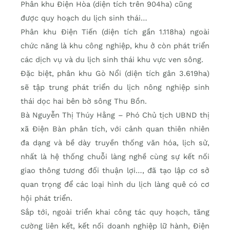
Phân khu Điện Hòa (diện tích trên 904ha) cũng
được quy hoạch du lịch sinh thái…
Phân khu Điện Tiến (diện tích gần 1.118ha) ngoài
chức năng là khu công nghiệp, khu ở còn phát triển
các dịch vụ và du lịch sinh thái khu vực ven sông.
Đặc biệt, phân khu Gò Nổi (diện tích gân 3.619ha)
sẽ tập trung phát triển du lịch nông nghiệp sinh
thái dọc hai bên bờ sông Thu Bồn.
Bà Nguyễn Thị Thúy Hằng – Phó Chủ tịch UBND thị
xã Điện Bàn phân tích, với cảnh quan thiên nhiên
đa dạng và bề dày truyền thống văn hóa, lịch sử,
nhất là hệ thống chuỗi làng nghề cùng sự kết nối
giao thông tương đối thuận lợi…, đã tạo lập cơ sở
quan trọng để các loại hình du lịch làng quê có cơ
hội phát triển.
Sắp tới, ngoài triển khai công tác quy hoạch, tăng
cường liên kết, kết nối doanh nghiệp lữ hành, Điện