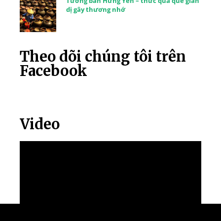
Tương bần Hưng Yên – thức quà quê giản
dị gây thương nhớ
Theo dõi chúng tôi trên
Facebook
Video