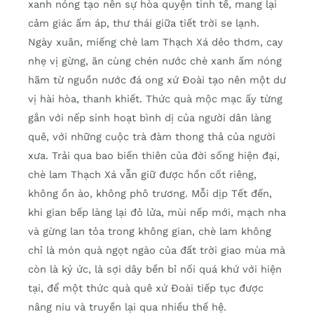
xanh nóng tạo nên sự hòa quyện tinh tế, mang lại
cảm giác ấm áp, thư thái giữa tiết trời se lạnh.
Ngày xuân, miếng chè lam Thạch Xá dẻo thơm, cay
nhẹ vị gừng, ăn cùng chén nước chè xanh ấm nóng
hãm từ nguồn nước đá ong xứ Đoài tạo nên một dư
vị hài hòa, thanh khiết. Thức quà mộc mạc ấy từng
gắn với nếp sinh hoạt bình dị của người dân làng
quê, với những cuộc trà đàm thong thả của người
xưa. Trải qua bao biến thiên của đời sống hiện đại,
chè lam Thạch Xá vẫn giữ được hồn cốt riêng,
không ồn ào, không phô trương. Mỗi dịp Tết đến,
khi gian bếp làng lại đỏ lửa, mùi nếp mới, mạch nha
và gừng lan tỏa trong không gian, chè lam không
chỉ là món quà ngọt ngào của đất trời giao mùa mà
còn là ký ức, là sợi dây bền bỉ nối quá khứ với hiện
tại, để một thức quà quê xứ Đoài tiếp tục được
nâng niu và truyền lại qua nhiều thế hệ.