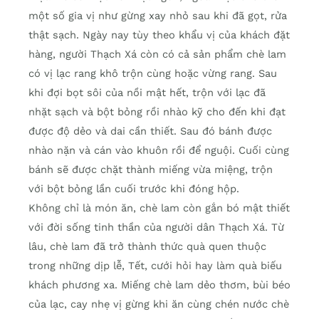
một số gia vị như gừng xay nhỏ sau khi đã gọt, rửa
thật sạch. Ngày nay tùy theo khẩu vị của khách đặt
hàng, người Thạch Xá còn có cả sản phẩm chè lam
có vị lạc rang khô trộn cùng hoặc vừng rang. Sau
khi đợi bọt sôi của nồi mật hết, trộn với lạc đã
nhặt sạch và bột bỏng rồi nhào kỹ cho đến khi đạt
được độ dẻo và dai cần thiết. Sau đó bánh được
nhào nặn và cán vào khuôn rồi để nguội. Cuối cùng
bánh sẽ được chặt thành miếng vừa miệng, trộn
với bột bỏng lần cuối trước khi đóng hộp.
Không chỉ là món ăn, chè lam còn gắn bó mật thiết
với đời sống tinh thần của người dân Thạch Xá. Từ
lâu, chè lam đã trở thành thức quà quen thuộc
trong những dịp lễ, Tết, cưới hỏi hay làm quà biếu
khách phương xa. Miếng chè lam dẻo thơm, bùi béo
của lạc, cay nhẹ vị gừng khi ăn cùng chén nước chè