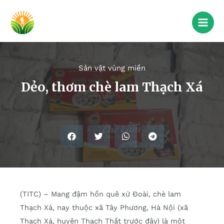
Sản vật vùng miền
Dẻo, thơm chè lam Thạch Xá
(TITC) – Mang đậm hồn quê xứ Đoài, chè lam
Thạch Xá, nay thuộc xã Tây Phương, Hà Nội (xã
Thạch Xá, huyện Thạch Thất trước đây) là một