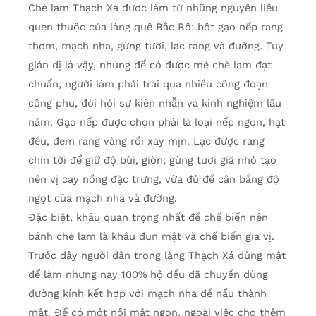
Chè lam Thạch Xá được làm từ những nguyên liệu
quen thuộc của làng quê Bắc Bộ: bột gạo nếp rang
thơm, mạch nha, gừng tươi, lạc rang và đường. Tuy
giản dị là vậy, nhưng để có được mẻ chè lam đạt
chuẩn, người làm phải trải qua nhiều công đoạn
công phu, đòi hỏi sự kiên nhẫn và kinh nghiệm lâu
năm. Gạo nếp được chọn phải là loại nếp ngon, hạt
đều, đem rang vàng rồi xay mịn. Lạc được rang
chín tới để giữ độ bùi, giòn; gừng tươi giã nhỏ tạo
nên vị cay nồng đặc trưng, vừa đủ để cân bằng độ
ngọt của mạch nha và đường.
Đặc biệt, khâu quan trọng nhất để chế biến nên
bánh chè lam là khâu đun mật và chế biến gia vị.
Trước đây người dân trong làng Thạch Xá dùng mật
để làm nhưng nay 100% hộ đều đã chuyển dùng
đường kính kết hợp với mạch nha để nấu thành
mật. Để có một nồi mật ngon, ngoài việc cho thêm