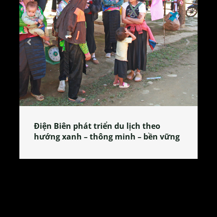
n du lịch theo
Làng làm bánh tẻ Phú Nhi 
g minh – bền vững
tỏa đặc sản xứ Đoài