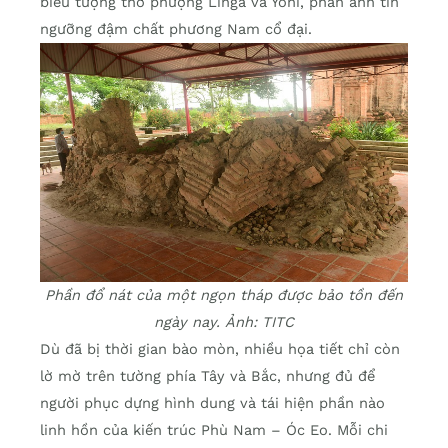
biểu tượng thờ phượng Linga và Yoni, phản ánh tín
ngưỡng đậm chất phương Nam cổ đại.
Phần đổ nát của một ngọn tháp
được bảo tồn đến
ngày nay. Ảnh: TITC
Dù đã bị thời gian bào mòn, nhiều họa tiết chỉ còn
lờ mờ trên tường phía Tây và Bắc, nhưng đủ để
người phục dựng hình dung và tái hiện phần nào
linh hồn của kiến trúc Phù Nam – Óc Eo. Mỗi chi