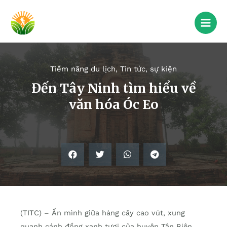
Tiềm năng du lịch
,
Tin tức, sự kiện
Đến Tây Ninh tìm hiểu về
văn hóa Óc Eo
(TITC) – Ẩn mình giữa hàng cây cao vút, xung
quanh cánh đồng xanh tươi của huyện Tân Biên