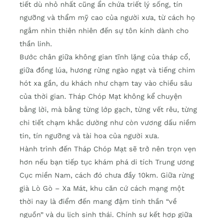
tiết dù nhỏ nhất cũng ẩn chứa triết lý sống, tín
ngưỡng và thẩm mỹ cao của người xưa, từ cách họ
ngắm nhìn thiên nhiên đến sự tôn kính dành cho
thần linh.
Bước chân giữa không gian tĩnh lặng của tháp cổ,
giữa đồng lúa, hương rừng ngào ngạt và tiếng chim
hót xa gần, du khách như chạm tay vào chiều sâu
của thời gian. Tháp Chóp Mạt không kể chuyện
bằng lời, mà bằng từng lớp gạch, từng vết rêu, từng
chi tiết chạm khắc dường như còn vương dấu niềm
tin, tín ngưỡng và tài hoa của người xưa.
Hành trình đến Tháp Chóp Mạt sẽ trở nên trọn vẹn
hơn nếu bạn tiếp tục khám phá di tích Trung ương
Cục miền Nam, cách đó chưa đầy 10km. Giữa rừng
già Lò Gò – Xa Mát, khu căn cứ cách mạng một
thời nay là điểm đến mang đậm tinh thần “về
nguồn” và du lịch sinh thái. Chính sự kết hợp giữa