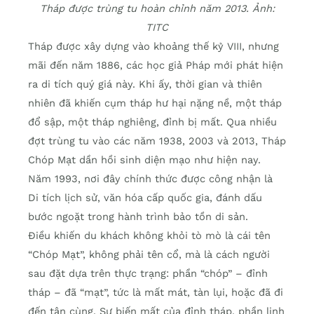
Tháp được trùng tu hoàn chỉnh năm 2013. Ảnh:
TITC
Tháp được xây dựng vào khoảng thế kỷ VIII, nhưng
mãi đến năm 1886, các học giả Pháp mới phát hiện
ra di tích quý giá này. Khi ấy, thời gian và thiên
nhiên đã khiến cụm tháp hư hại nặng nề, một tháp
đổ sập, một tháp nghiêng, đỉnh bị mất. Qua nhiều
đợt trùng tu vào các năm 1938, 2003 và 2013, Tháp
Chóp Mạt dần hồi sinh diện mạo như hiện nay.
Năm 1993, nơi đây chính thức được công nhận là
Di tích lịch sử, văn hóa cấp quốc gia, đánh dấu
bước ngoặt trong hành trình bảo tồn di sản.
Điều khiến du khách không khỏi tò mò là cái tên
“Chóp Mạt”, không phải tên cổ, mà là cách người
sau đặt dựa trên thực trạng: phần “chóp” – đỉnh
tháp – đã “mạt”, tức là mất mát, tàn lụi, hoặc đã đi
đến tận cùng. Sự biến mất của đỉnh tháp, phần linh