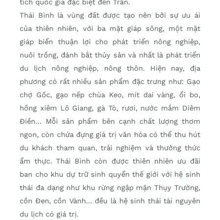
tích quốc gia đặc biệt đền Trần.
Thái Bình là vùng đất được tạo nên bởi sự ưu ái
của thiên nhiên, với ba mặt giáp sông, một mặt
giáp biển thuận lợi cho phát triển nông nghiệp,
nuôi trồng, đánh bắt thủy sản và nhất là phát triển
du lịch nông nghiệp, nông thôn. Hiện nay, địa
phương có rất nhiều sản phẩm đặc trưng như: Gạo
chợ Gốc, gạo nếp chùa Keo, mít dai vàng, ổi bo,
hồng xiêm Lô Giang, gà Tò, rươi, nước mắm Diêm
Điền… Mỗi sản phẩm bên cạnh chất lượng thơm
ngon, còn chứa đựng giá trị văn hóa có thể thu hút
du khách tham quan, trải nghiệm và thưởng thức
ẩm thực. Thái Bình còn được thiên nhiên ưu đãi
ban cho khu dự trữ sinh quyển thế giới với hệ sinh
thái đa dạng như khu rừng ngập mặn Thụy Trường,
cồn Đen, cồn Vành… đều là hệ sinh thái tài nguyên
du lịch có giá trị.