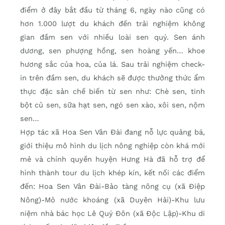
điểm ở đây bắt đầu từ tháng 6, ngày nào cũng có
hơn 1.000 lượt du khách đến trải nghiệm không
gian đầm sen với nhiều loài sen quý. Sen ánh
dương, sen phượng hồng, sen hoàng yến… khoe
hương sắc của hoa, của lá. Sau trải nghiệm check-
in trên đầm sen, du khách sẽ được thưởng thức ẩm
thực đặc sản chế biến từ sen như: Chè sen, tinh
bột củ sen, sữa hạt sen, ngó sen xào, xôi sen, nộm
sen…
Hợp tác xã Hoa Sen Vân Đài đang nỗ lực quảng bá,
giới thiệu mô hình du lịch nông nghiệp còn khá mới
mẻ và chính quyền huyện Hưng Hà đã hỗ trợ để
hình thành tour du lịch khép kín, kết nối các điểm
đến: Hoa Sen Vân Đài-Bảo tàng nông cụ (xã Điệp
Nông)-Mỏ nước khoáng (xã Duyên Hải)-Khu lưu
niệm nhà bác học Lê Quý Đôn (xã Độc Lập)-Khu di