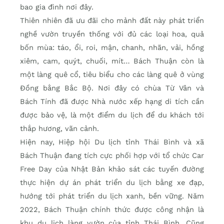
bao gia đình nơi đây.
Thiên nhiên đã ưu đãi cho mảnh đất này phát triển
nghề vườn truyền thống với đủ các loại hoa, quả
bốn mùa: táo, ổi, roi, mận, chanh, nhãn, vải, hồng
xiêm, cam, quýt, chuối, mít… Bách Thuận còn là
một làng quê cổ, tiêu biểu cho các làng quê ở vùng
Đồng bằng Bắc Bộ. Nơi đây có chùa Từ Vân và
Bách Tính đã được Nhà nước xếp hạng di tích cần
được bảo vệ, là một điểm du lịch để du khách tới
thắp hương, vãn cảnh.
Hiện nay, Hiệp hội Du lịch tỉnh Thái Bình và xã
Bách Thuận đang tích cực phối hợp với tổ chức Car
Free Day của Nhật Bản khảo sát các tuyến đường
thực hiện dự án phát triển du lịch bằng xe đạp,
hướng tới phát triển du lịch xanh, bền vững. Năm
2022, Bách Thuận chính thức được công nhận là
khu du lịch làng vườn của tỉnh Thái Bình. Cũng