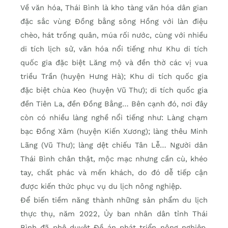
Về văn hóa, Thái Bình là kho tàng văn hóa dân gian
đặc sắc vùng Đồng bằng sông Hồng với làn điệu
chèo, hát trống quân, múa rối nước, cùng với nhiều
di tích lịch sử, văn hóa nổi tiếng như Khu di tích
quốc gia đặc biệt Lăng mộ và đền thờ các vị vua
triều Trần (huyện Hưng Hà); Khu di tích quốc gia
đặc biệt chùa Keo (huyện Vũ Thư); di tích quốc gia
đền Tiên La, đền Đồng Bằng… Bên cạnh đó, nơi đây
còn có nhiều làng nghề nổi tiếng như: Làng chạm
bạc Đồng Xâm (huyện Kiến Xương); làng thêu Minh
Lãng (Vũ Thư); làng dệt chiếu Tân Lễ… Người dân
Thái Bình chân thật, mộc mạc nhưng cần cù, khéo
tay, chất phác và mến khách, do đó dễ tiếp cận
được kiến thức phục vụ du lịch nông nghiệp.
Để biến tiềm năng thành những sản phẩm du lịch
thực thụ, năm 2022, Ủy ban nhân dân tỉnh Thái
Bình đã phê duyệt Đề án phát triển nông nghiệp,