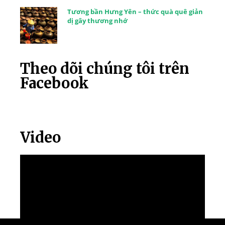
Tương bần Hưng Yên – thức quà quê giản
dị gây thương nhớ
Theo dõi chúng tôi trên
Facebook
Video