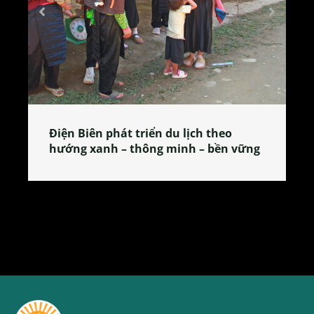
Làng làm bánh tẻ Phú Nhi – nơi lan
ng
tỏa đặc sản xứ Đoài