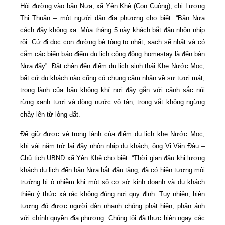
Hỏi đường vào bản Nưa, xã Yên Khê (Con Cuông), chị Lương
Thị Thuần – một người dân địa phương cho biết: “Bản Nưa
cách đây không xa. Mùa tháng 5 này khách bắt đầu nhộn nhịp
rồi. Cứ đi dọc con đường bê tông to nhất, sạch sẽ nhất và có
cắm các biển báo điểm du lịch cộng đồng homestay là đến bản
Nưa đấy”. Đặt chân đến điểm du lịch sinh thái Khe Nước Mọc,
bất cứ du khách nào cũng có chung cảm nhận về sự tươi mát,
trong lành của bầu không khí nơi đây gắn với cảnh sắc núi
rừng xanh tươi và dòng nước vô tận, trong vắt không ngừng
chảy lên từ lòng đất.
Để giữ được vẻ trong lành của điểm du lịch khe Nước Mọc,
khi vài năm trở lại đây nhộn nhịp du khách, ông Vi Văn Đậu –
Chủ tịch UBND xã Yên Khê cho biết: “Thời gian đầu khi lượng
khách du lịch đến bản Nưa bắt đầu tăng, đã có hiện tượng môi
trường bị ô nhiễm khi một số cơ sở kinh doanh và du khách
thiếu ý thức xả rác không đúng nơi quy định. Tuy nhiên, hiện
tượng đó được người dân nhanh chóng phát hiện, phản ánh
với chính quyền địa phương. Chúng tôi đã thực hiện ngay các