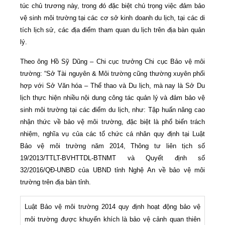
túc chủ trương này, trong đó đặc biệt chú trọng việc đảm bảo
vệ sinh môi trường tại các cơ sở kinh doanh du lịch, tại các di
tích lịch sử, các địa điểm tham quan du lịch trên địa bàn quản
lý.
Theo ông Hồ Sỹ Dũng – Chi cục trưởng Chi cục Bảo vệ môi
trường: “Sở Tài nguyên & Môi trường cũng thường xuyên phối
hợp với Sở Văn hóa – Thể thao và Du lịch, mà nay là Sở Du
lịch thực hiện nhiều nội dung công tác quản lý và đảm bảo vệ
sinh môi trường tại các điểm du lịch, như: Tập huấn nâng cao
nhận thức về bảo vệ môi trường, đặc biệt là phổ biến trách
nhiệm, nghĩa vụ của các tổ chức cá nhân quy định tại Luật
Bảo vệ môi trường năm 2014, Thông tư liên tịch số
19/2013/TTLT-BVHTTDL-BTNMT và Quyết định số
32/2016/QĐ-UNBD của UBND tỉnh Nghệ An về bảo vệ môi
trường trên địa bàn tỉnh.
Luật Bảo vệ môi trường 2014 quy định hoạt động bảo vệ
môi trường được khuyến khích là bảo vệ cảnh quan thiên