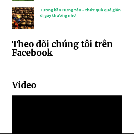
Tương bần Hưng Yên – thức quà quê giản
dị gây thương nhớ
Theo dõi chúng tôi trên
Facebook
Video