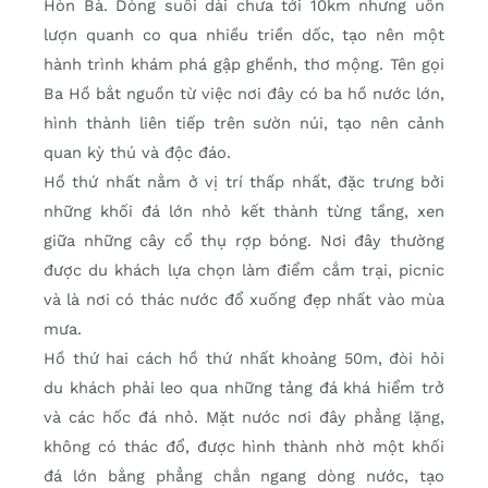
Hòn Bà. Dòng suối dài chưa tới 10km nhưng uốn
lượn quanh co qua nhiều triền dốc, tạo nên một
hành trình khám phá gập ghềnh, thơ mộng. Tên gọi
Ba Hồ bắt nguồn từ việc nơi đây có ba hồ nước lớn,
hình thành liên tiếp trên sườn núi, tạo nên cảnh
quan kỳ thú và độc đáo.
Hồ thứ nhất nằm ở vị trí thấp nhất, đặc trưng bởi
những khối đá lớn nhỏ kết thành từng tầng, xen
giữa những cây cổ thụ rợp bóng. Nơi đây thường
được du khách lựa chọn làm điểm cắm trại, picnic
và là nơi có thác nước đổ xuống đẹp nhất vào mùa
mưa.
Hồ thứ hai cách hồ thứ nhất khoảng 50m, đòi hỏi
du khách phải leo qua những tảng đá khá hiểm trở
và các hốc đá nhỏ. Mặt nước nơi đây phẳng lặng,
không có thác đổ, được hình thành nhờ một khối
đá lớn bằng phẳng chắn ngang dòng nước, tạo