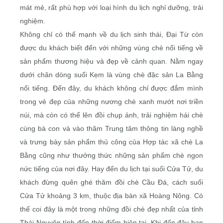
mát mẻ, rất phù hợp với loại hình du lịch nghỉ dưỡng, trải
nghiệm.
Không chỉ có thế mạnh về du lịch sinh thái, Đại Từ còn
được du khách biết đến với những vùng chè nổi tiếng về
sản phẩm thương hiệu và đẹp về cảnh quan. Nằm ngay
dưới chân dòng suối Kẹm là vùng chè đặc sản La Bằng
nổi tiếng. Đến đây, du khách không chỉ được đắm mình
trong vẻ đẹp của những nương chè xanh mướt nơi triền
núi, mà còn có thể lên đồi chụp ảnh, trải nghiệm hái chè
cùng bà con và vào thăm Trung tâm thông tin làng nghề
và trưng bày sản phẩm thủ công của Hợp tác xã chè La
Bằng cũng như thưởng thức những sản phẩm chè ngon
nức tiếng của nơi đây. Hay đến du lịch tại suối Cửa Tử, du
khách đừng quên ghé thăm đồi chè Cầu Đá, cách suối
Cửa Tử khoảng 3 km, thuộc địa bàn xã Hoàng Nông. Có
thể coi đây là một trong những đồi chè đẹp nhất của tỉnh
Thái Nguyên tính đến thời điểm hiện tại. Khi đến đây bạn