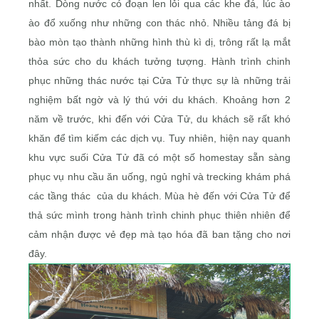
nhất. Dòng nước có đoạn len lỏi qua các khe đá, lúc ào
ào đổ xuống như những con thác nhỏ. Nhiều tảng đá bị
bào mòn tạo thành những hình thù kì dị, trông rất lạ mắt
thỏa sức cho du khách tưởng tượng. Hành trình chinh
phục những thác nước tại Cửa Tử thực sự là những trải
nghiệm bất ngờ và lý thú với du khách. Khoảng hơn 2
năm về trước, khi đến với Cửa Tử, du khách sẽ rất khó
khăn để tìm kiếm các dịch vụ. Tuy nhiên, hiện nay quanh
khu vực suối Cửa Tử đã có một số homestay sẵn sàng
phục vụ nhu cầu ăn uống, ngủ nghỉ và trecking khám phá
các tầng thác của du khách. Mùa hè đến với Cửa Tử để
thả sức mình trong hành trình chinh phục thiên nhiên để
cảm nhận được vẻ đẹp mà tạo hóa đã ban tặng cho nơi
đây.