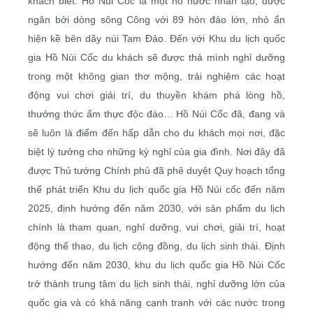
khách biết. Hồ Núi Cốc là một hồ nước nhân tạo, được
ngăn bởi dòng sông Công với 89 hòn đảo lớn, nhỏ ẩn
hiện kề bên dãy núi Tam Đảo. Đến với Khu du lịch quốc
gia Hồ Núi Cốc du khách sẽ được thả mình nghỉ dưỡng
trong một không gian thơ mộng, trải nghiệm các hoạt
động vui chơi giải trí, du thuyền khám phá lòng hồ,
thưởng thức ẩm thực độc đáo… Hồ Núi Cốc đã, đang và
sẽ luôn là điểm đến hấp dẫn cho du khách mọi nơi, đặc
biệt lý tưởng cho những kỳ nghỉ của gia đình. Nơi đây đã
được Thủ tướng Chính phủ đã phê duyệt Quy hoạch tổng
thể phát triển Khu du lịch quốc gia Hồ Núi cốc đến năm
2025, định hướng đến năm 2030, với sản phẩm du lịch
chính là tham quan, nghỉ dưỡng, vui chơi, giải trí, hoạt
động thể thao, du lịch cộng đồng, du lịch sinh thái. Định
hướng đến năm 2030, khu du lịch quốc gia Hồ Núi Cốc
trở thành trung tâm du lịch sinh thái, nghỉ dưỡng lớn của
quốc gia và có khả năng cạnh tranh với các nước trong