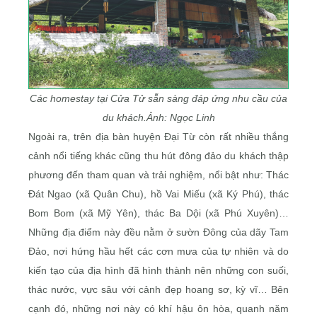
Các homestay tại Cửa Tử sẵn sàng đáp ứng nhu cầu của
du khách.
Ảnh: Ngọc Linh
Ngoài ra, trên địa bàn huyện Đại Từ còn rất nhiều thắng
cảnh nổi tiếng khác cũng thu hút đông đảo du khách thập
phương đến tham quan và trải nghiệm, nổi bật như: Thác
Đát Ngao (xã Quân Chu), hồ Vai Miếu (xã Ký Phú), thác
Bom Bom (xã Mỹ Yên), thác Ba Dội (xã Phú Xuyên)…
Những địa điểm này đều nằm ở sườn Đông của dãy Tam
Đảo, nơi hứng hầu hết các cơn mưa của tự nhiên và do
kiến tạo của địa hình đã hình thành nên những con suối,
thác nước, vực sâu với cảnh đẹp hoang sơ, kỳ vĩ… Bên
cạnh đó, những nơi này có khí hậu ôn hòa, quanh năm