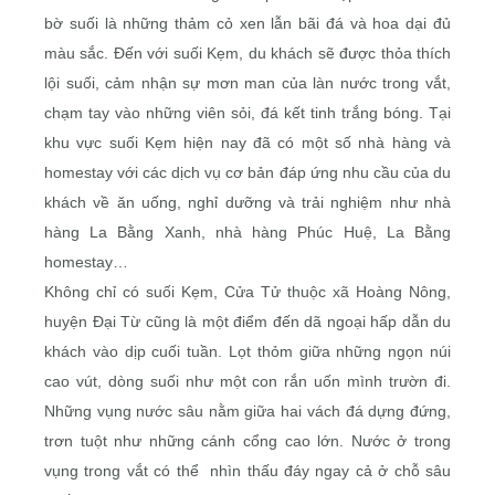
bờ suối là những thảm cỏ xen lẫn bãi đá và hoa dại đủ
màu sắc. Đến với suối Kẹm, du khách sẽ được thỏa thích
lội suối, cảm nhận sự mơn man của làn nước trong vắt,
chạm tay vào những viên sỏi, đá kết tinh trắng bóng. Tại
khu vực suối Kẹm hiện nay đã có một số nhà hàng và
homestay với các dịch vụ cơ bản đáp ứng nhu cầu của du
khách về ăn uống, nghỉ dưỡng và trải nghiệm như nhà
hàng La Bằng Xanh, nhà hàng Phúc Huệ, La Bằng
homestay…
Không chỉ có suối Kẹm, Cửa Tử thuộc xã Hoàng Nông,
huyện Đại Từ cũng là một điểm đến dã ngoại hấp dẫn du
khách vào dịp cuối tuần. Lọt thỏm giữa những ngọn núi
cao vút, dòng suối như một con rắn uốn mình trườn đi.
Những vụng nước sâu nằm giữa hai vách đá dựng đứng,
trơn tuột như những cánh cổng cao lớn. Nước ở trong
vụng trong vắt có thể nhìn thấu đáy ngay cả ở chỗ sâu