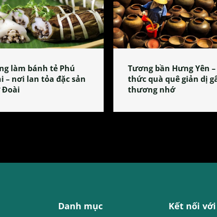
ng làm bánh tẻ Phú
Tương bần Hưng Yên –
i – nơi lan tỏa đặc sản
thức quà quê giản dị g
 Đoài
thương nhớ
Danh mục
Kết nối với