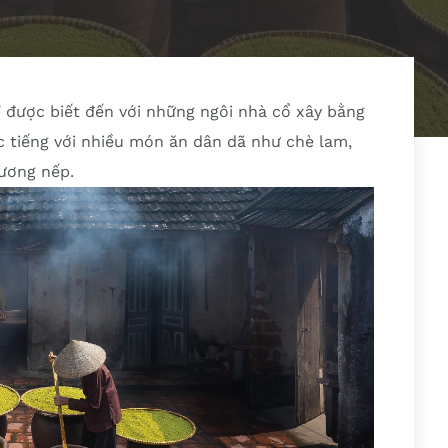
 được biết đến với những ngôi nhà cổ xây bằng
 tiếng với nhiều món ăn dân dã như chè lam,
tương nếp.