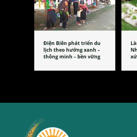
Điện Biên phát triển du
Là
lịch theo hướng xanh –
Nh
thông minh – bền vững
xứ