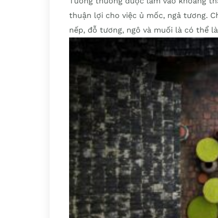
Tương thường được làm vào khoảng thán
thuận lợi cho việc ủ mốc, ngả tương. C
nếp, đỗ tương, ngô và muối là có thể 