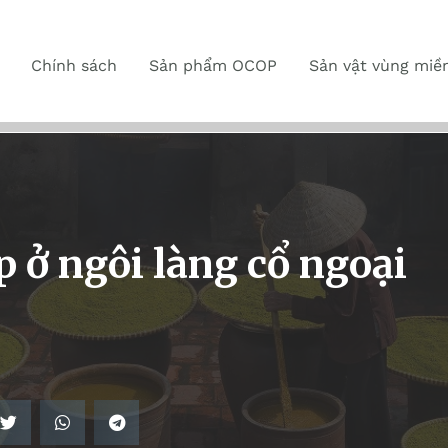
Chính sách
Sản phẩm OCOP
Sản vật vùng miề
 ở ngôi làng cổ ngoại