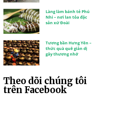
Làng làm bánh tẻ Phú
Nhi – nơi lan tỏa đặc
sản xứ Đoài
Tương bần Hưng Yên –
thức quà quê giản dị
gây thương nhớ
Theo dõi chúng tôi
trên Facebook