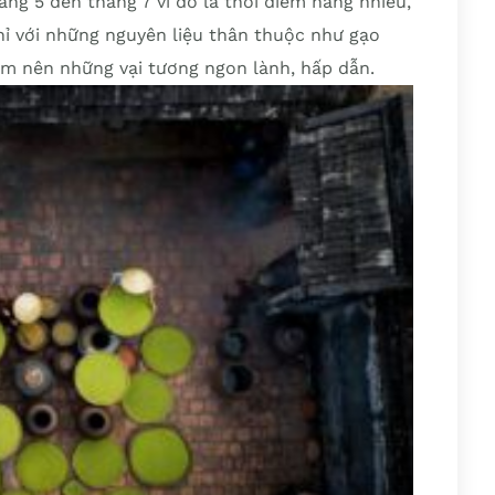
g 5 đến tháng 7 vì đó là thời điểm nắng nhiều,
hỉ với những nguyên liệu thân thuộc như gạo
làm nên những vại tương ngon lành, hấp dẫn.