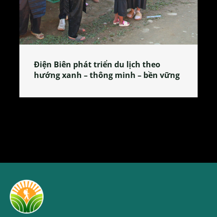
Làng làm bánh tẻ Phú Nhi – nơi lan
ng
tỏa đặc sản xứ Đoài