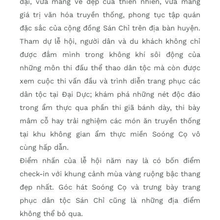
đại, vừa mang vẻ đẹp của thiên nhiên, vừa mang
giá trị văn hóa truyền thống, phong tục tập quán
đặc sắc của cộng đồng Sán Chỉ trên địa bàn huyện.
Tham dự lễ hội, người dân và du khách không chỉ
được đắm mình trong không khí sôi động của
những môn thi đấu thể thao dân tộc mà còn được
xem cuộc thi vấn đầu và trình diễn trang phục các
dân tộc tại Ðại Dực; khám phá những nét độc đáo
trong ẩm thực qua phần thi giã bánh dày, thi bày
mâm cỗ hay trải nghiệm các món ăn truyền thống
tại khu không gian ẩm thực miền Soóng Cọ vô
cùng hấp dẫn.
Ðiểm nhấn của lễ hội năm nay là có bốn điểm
check-in với khung cảnh mùa vàng ruộng bậc thang
đẹp nhất. Góc hát Soóng Cọ và trưng bày trang
phục dân tộc Sán Chỉ cũng là những địa điểm
không thể bỏ qua.