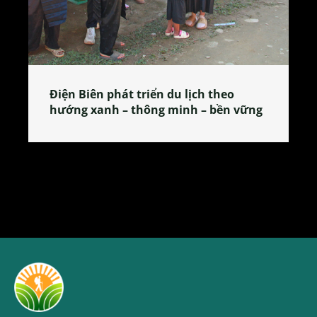
Làng làm bánh tẻ Phú Nhi – nơi lan
tỏa đặc sản xứ Đoài