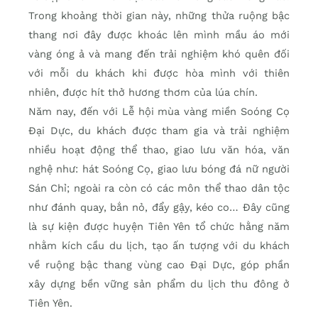
Trong khoảng thời gian này, những thửa ruộng bậc
thang nơi đây được khoác lên mình mầu áo mới
vàng óng ả và mang đến trải nghiệm khó quên đối
với mỗi du khách khi được hòa mình với thiên
nhiên, được hít thở hương thơm của lúa chín.
Năm nay, đến với Lễ hội mùa vàng miền Soóng Cọ
Ðại Dực, du khách được tham gia và trải nghiệm
nhiều hoạt động thể thao, giao lưu văn hóa, văn
nghệ như: hát Soóng Cọ, giao lưu bóng đá nữ người
Sán Chỉ; ngoài ra còn có các môn thể thao dân tộc
như đánh quay, bắn nỏ, đẩy gậy, kéo co… Ðây cũng
là sự kiện được huyện Tiên Yên tổ chức hằng năm
nhằm kích cầu du lịch, tạo ấn tượng với du khách
về ruộng bậc thang vùng cao Ðại Dực, góp phần
xây dựng bền vững sản phẩm du lịch thu đông ở
Tiên Yên.