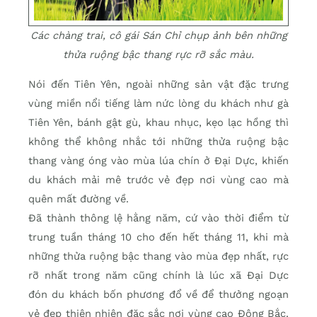
Các chàng trai, cô gái Sán Chỉ chụp ảnh bên những
thửa ruộng bậc thang rực rỡ sắc màu.
Nói đến Tiên Yên, ngoài những sản vật đặc trưng
vùng miền nổi tiếng làm nức lòng du khách như gà
Tiên Yên, bánh gật gù, khau nhục, kẹo lạc hồng thì
không thể không nhắc tới những thửa ruộng bậc
thang vàng óng vào mùa lúa chín ở Ðại Dực, khiến
du khách mải mê trước vẻ đẹp nơi vùng cao mà
quên mất đường về.
Ðã thành thông lệ hằng năm, cứ vào thời điểm từ
trung tuần tháng 10 cho đến hết tháng 11, khi mà
những thửa ruộng bậc thang vào mùa đẹp nhất, rực
rỡ nhất trong năm cũng chính là lúc xã Ðại Dực
đón du khách bốn phương đổ về để thưởng ngoạn
vẻ đẹp thiên nhiên đặc sắc nơi vùng cao Ðông Bắc.