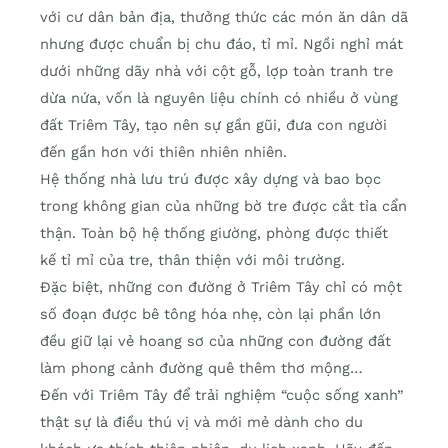
với cư dân bản địa, thưởng thức các món ăn dân dã
nhưng được chuẩn bị chu đáo, tỉ mỉ. Ngồi nghỉ mát
dưới những dãy nhà với cột gỗ, lợp toàn tranh tre
dừa nứa, vốn là nguyên liệu chính có nhiều ở vùng
đất Triêm Tây, tạo nên sự gần gũi, đưa con người
đến gần hơn với thiên nhiên nhiên.
Hệ thống nhà lưu trú được xây dựng và bao bọc
trong không gian của những bờ tre được cắt tỉa cẩn
thận. Toàn bộ hệ thống giường, phòng được thiết
kế tỉ mỉ của tre, thân thiện với môi trường.
Đặc biệt, những con đường ở Triêm Tây chỉ có một
số đoạn được bê tông hóa nhẹ, còn lại phần lớn
đều giữ lại vẻ hoang sơ của những con đường đất
làm phong cảnh đường quê thêm thơ mộng…
Đến với Triêm Tây để trải nghiệm “cuộc sống xanh”
thật sự là điều thú vị và mới mẻ dành cho du