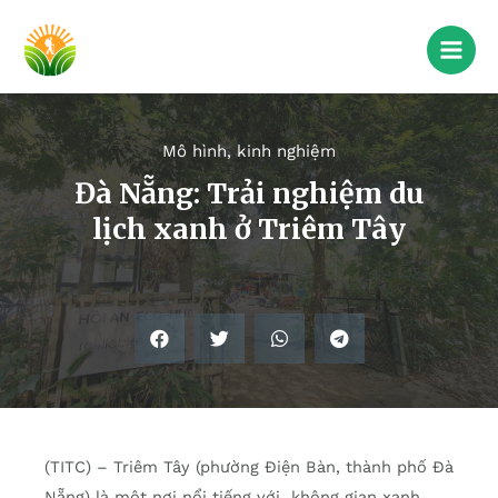
Mô hình, kinh nghiệm
Đà Nẵng: Trải nghiệm du
lịch xanh ở Triêm Tây
(TITC) – Triêm Tây (phường Điện Bàn, thành phố Đà
Nẵng) là một nơi nổi tiếng với không gian xanh,