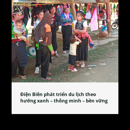
Làng làm bánh tẻ Phú Nhi – nơi lan
ững
tỏa đặc sản xứ Đoài