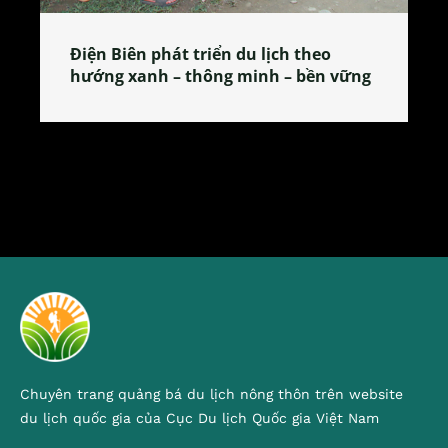
Làng làm bánh tẻ Phú Nhi – nơi lan
tỏa đặc sản xứ Đoài
Chuyên trang quảng bá du lịch nông thôn trên website
du lịch quốc gia của Cục Du lịch Quốc gia Việt Nam