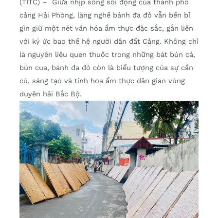
(TITC) – Giữa nhịp sống sôi động của thành phố
cảng Hải Phòng, làng nghề bánh đa đỏ vẫn bền bỉ
gìn giữ một nét văn hóa ẩm thực đặc sắc, gắn liền
với ký ức bao thế hệ người dân đất Cảng. Không chỉ
là nguyên liệu quen thuộc trong những bát bún cá,
bún cua, bánh đa đỏ còn là biểu tượng của sự cần
cù, sáng tạo và tinh hoa ẩm thực dân gian vùng
duyên hải Bắc Bộ.