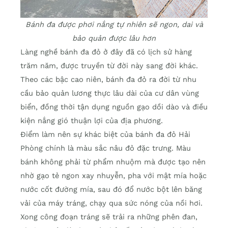
Bánh đa được phơi nắng tự nhiên sẽ ngon, dai và
bảo quản được lâu hơn
Làng nghề bánh đa đỏ ở đây đã có lịch sử hàng
trăm năm, được truyền từ đời này sang đời khác.
Theo các bậc cao niên, bánh đa đỏ ra đời từ nhu
cầu bảo quản lương thực lâu dài của cư dân vùng
biển, đồng thời tận dụng nguồn gạo dồi dào và điều
kiện nắng gió thuận lợi của địa phương.
Điểm làm nên sự khác biệt của bánh đa đỏ Hải
Phòng chính là màu sắc nâu đỏ đặc trưng. Màu
bánh không phải từ phẩm nhuộm mà được tạo nên
nhờ gạo tẻ ngon xay nhuyễn, pha với mật mía hoặc
nước cốt đường mía, sau đó đổ nước bột lên băng
vải của máy tráng, chạy qua sức nóng của nồi hơi.
Xong công đoạn tráng sẽ trải ra những phên đan,