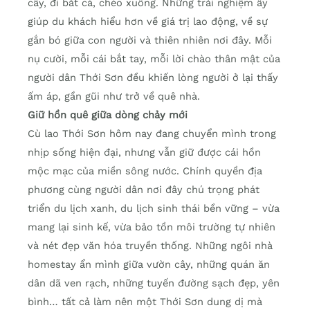
cây, đi bắt cá, chèo xuồng. Những trải nghiệm ấy
giúp du khách hiểu hơn về giá trị lao động, về sự
gắn bó giữa con người và thiên nhiên nơi đây. Mỗi
nụ cười, mỗi cái bắt tay, mỗi lời chào thân mật của
người dân Thới Sơn đều khiến lòng người ở lại thấy
ấm áp, gần gũi như trở về quê nhà.
Giữ hồn quê giữa dòng chảy mới
Cù lao Thới Sơn hôm nay đang chuyển mình trong
nhịp sống hiện đại, nhưng vẫn giữ được cái hồn
mộc mạc của miền sông nước. Chính quyền địa
phương cùng người dân nơi đây chú trọng phát
triển du lịch xanh, du lịch sinh thái bền vững – vừa
mang lại sinh kế, vừa bảo tồn môi trường tự nhiên
và nét đẹp văn hóa truyền thống. Những ngôi nhà
homestay ẩn mình giữa vườn cây, những quán ăn
dân dã ven rạch, những tuyến đường sạch đẹp, yên
bình… tất cả làm nên một Thới Sơn dung dị mà