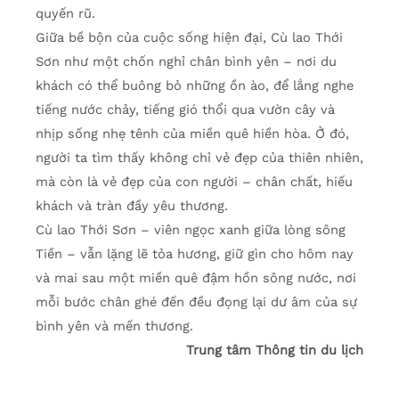
quyến rũ.
Giữa bề bộn của cuộc sống hiện đại, Cù lao Thới
Sơn như một chốn nghỉ chân bình yên – nơi du
khách có thể buông bỏ những ồn ào, để lắng nghe
tiếng nước chảy, tiếng gió thổi qua vườn cây và
nhịp sống nhẹ tênh của miền quê hiền hòa. Ở đó,
người ta tìm thấy không chỉ vẻ đẹp của thiên nhiên,
mà còn là vẻ đẹp của con người – chân chất, hiếu
khách và tràn đầy yêu thương.
Cù lao Thới Sơn – viên ngọc xanh giữa lòng sông
Tiền – vẫn lặng lẽ tỏa hương, giữ gìn cho hôm nay
và mai sau một miền quê đậm hồn sông nước, nơi
mỗi bước chân ghé đến đều đọng lại dư âm của sự
bình yên và mến thương.
Trung tâm Thông tin du lịch