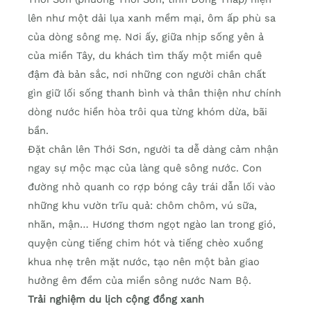
lên như một dải lụa xanh mềm mại, ôm ấp phù sa
của dòng sông mẹ. Nơi ấy, giữa nhịp sống yên ả
của miền Tây, du khách tìm thấy một miền quê
đậm đà bản sắc, nơi những con người chân chất
gìn giữ lối sống thanh bình và thân thiện như chính
dòng nước hiền hòa trôi qua từng khóm dừa, bãi
bần.
Đặt chân lên Thới Sơn, người ta dễ dàng cảm nhận
ngay sự mộc mạc của làng quê sông nước. Con
đường nhỏ quanh co rợp bóng cây trái dẫn lối vào
những khu vườn trĩu quả: chôm chôm, vú sữa,
nhãn, mận… Hương thơm ngọt ngào lan trong gió,
quyện cùng tiếng chim hót và tiếng chèo xuồng
khua nhẹ trên mặt nước, tạo nên một bản giao
hưởng êm đềm của miền sông nước Nam Bộ.
Trải nghiệm du lịch cộng đồng xanh