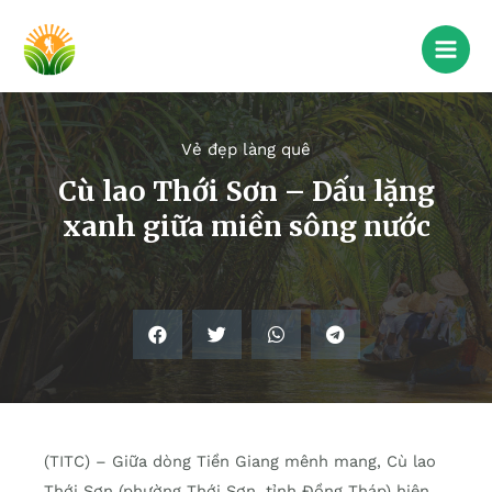
Vẻ đẹp làng quê
Cù lao Thới Sơn – Dấu lặng
xanh giữa miền sông nước
(TITC) – Giữa dòng Tiền Giang mênh mang, Cù lao
Thới Sơn (phường Thới Sơn, tỉnh Đồng Tháp) hiện