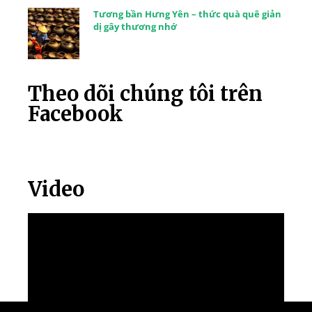
Tương bần Hưng Yên – thức quà quê giản
dị gây thương nhớ
Theo dõi chúng tôi trên
Facebook
Video