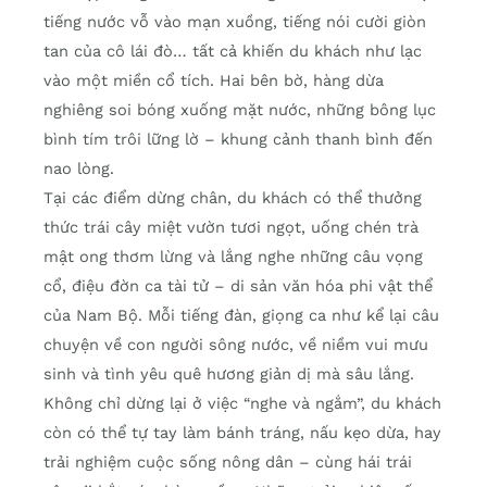
tiếng nước vỗ vào mạn xuồng, tiếng nói cười giòn
tan của cô lái đò… tất cả khiến du khách như lạc
vào một miền cổ tích. Hai bên bờ, hàng dừa
nghiêng soi bóng xuống mặt nước, những bông lục
bình tím trôi lững lờ – khung cảnh thanh bình đến
nao lòng.
Tại các điểm dừng chân, du khách có thể thưởng
thức trái cây miệt vườn tươi ngọt, uống chén trà
mật ong thơm lừng và lắng nghe những câu vọng
cổ, điệu đờn ca tài tử – di sản văn hóa phi vật thể
của Nam Bộ. Mỗi tiếng đàn, giọng ca như kể lại câu
chuyện về con người sông nước, về niềm vui mưu
sinh và tình yêu quê hương giản dị mà sâu lắng.
Không chỉ dừng lại ở việc “nghe và ngắm”, du khách
còn có thể tự tay làm bánh tráng, nấu kẹo dừa, hay
trải nghiệm cuộc sống nông dân – cùng hái trái