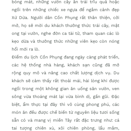
bóng mát, những vườn cây ăn trái trĩu quả hoặc
ngồi trên những chiếc xe ngựa để ngắm cảnh đẹp
Xứ Dừa. Người dân Cồn Phụng rất thân thiện, cởi
mở, họ sẽ mời du khách thưởng thức trái cây, mật
ong tại vườn, nghe đờn ca tài tử, tham quan các lò
kẹo dừa và thưởng thức những viên kẹo còn nóng
hổi mới ra lò.
Điểm du lịch Cồn Phụng đang ngày càng phát triển,
các hệ thống nhà hàng, khách sạn cũng đã mở
rộng quy mô và nâng cao chất lượng dịch vụ. Du
khách sẽ cảm thấy rất thoải mái, hài lòng khi được
ngồi trong một không gian ăn uống sân vườn, ven
sông vừa thoáng mát lại vừa bình dị, gần gũi. Đặc
biệt, ẩm thực tại đây thì vô cùng phong phú, các
món ăn đều được chế biến từ nguyên liệu tươi sống
sẵn có và mang vị miền Tây rất đặc trưng như: cá
tai tượng chiên xù, xôi chiên phòng, lẩu mắm,