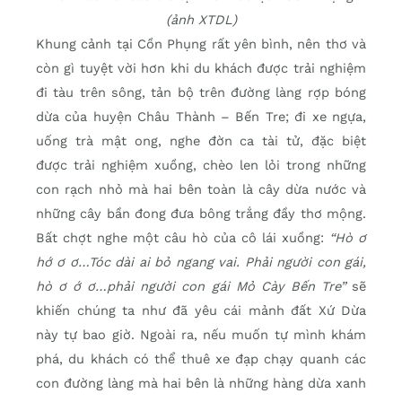
(ảnh XTDL)
Khung cảnh tại Cồn Phụng rất yên bình, nên thơ và
còn gì tuyệt vời hơn khi du khách được trải nghiệm
đi tàu trên sông, tản bộ trên đường làng rợp bóng
dừa của huyện Châu Thành – Bến Tre; đi xe ngựa,
uống trà mật ong, nghe đờn ca tài tử, đặc biệt
được trải nghiệm xuồng, chèo len lỏi trong những
con rạch nhỏ mà hai bên toàn là cây dừa nước và
những cây bần đong đưa bông trắng đầy thơ mộng.
Bất chợt nghe một câu hò của cô lái xuồng:
“Hò ơ
hớ ơ ơ…Tóc dài ai bỏ ngang vai. Phải người con gái,
hò ơ ớ ơ…phải người con gái Mỏ Cày Bến Tre”
sẽ
khiến chúng ta như đã yêu cái mảnh đất Xứ Dừa
này tự bao giờ. Ngoài ra, nếu muốn tự mình khám
phá, du khách có thể thuê xe đạp chạy quanh các
con đường làng mà hai bên là những hàng dừa xanh