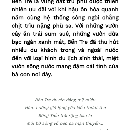
Bến Tre là vùng đất trù phú được thiên
nhiên ưu đãi với khí hậu ôn hòa quanh
năm cùng hệ thống sông ngòi chằng
chịt trĩu nặng phù sa. Với những vườn
cây ăn trái sum suê, những vườn dừa
bạc ngàn xanh mát, Bến Tre đã thu hút
nhiều du khách trong và ngoài nước
đến với loại hình du lịch sinh thái, miệt
vườn sông nước mang đậm cái tình của
bà con nơi đây.
Bến Tre duyên dáng mỹ miều
Hàm Luông gió lộng yêu kiều thướt tha
Sông Tiền trải rộng bao la
Đôi bờ sóng vỗ bèo sa mạn thuyền…