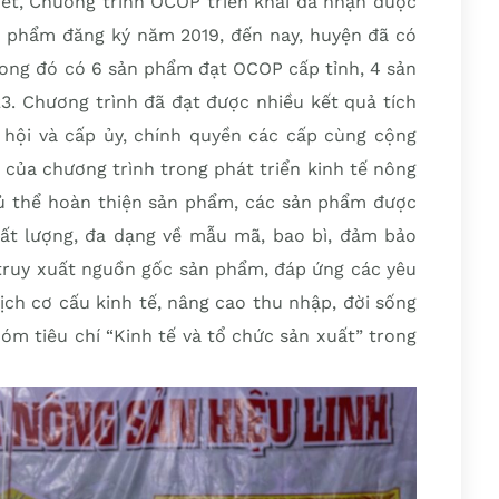
t, Chương trình OCOP triển khai đã nhận được
n phẩm đăng ký năm 2019, đến nay, huyện đã có
rong đó có 6 sản phẩm đạt OCOP cấp tỉnh, 4 sản
. Chương trình đã đạt được nhiều kết quả tích
 hội và cấp ủy, chính quyền các cấp cùng cộng
í của chương trình trong phát triển kinh tế nông
ủ thể hoàn thiện sản phẩm, các sản phẩm được
ất lượng, đa dạng về mẫu mã, bao bì, đảm bảo
 truy xuất nguồn gốc sản phẩm, đáp ứng các yêu
ịch cơ cấu kinh tế, nâng cao thu nhập, đời sống
óm tiêu chí “Kinh tế và tổ chức sản xuất” trong