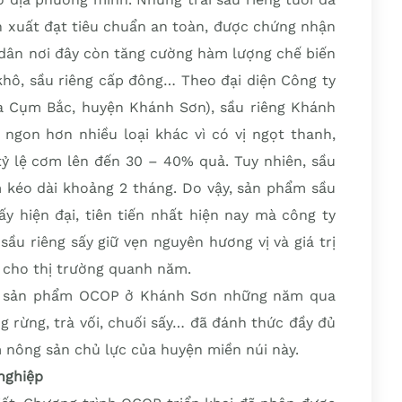
ản xuất đạt tiêu chuẩn an toàn, được chứng nhận
 dân nơi đây còn tăng cường hàm lượng chế biến
khô, sầu riêng cấp đông… Theo đại diện Công ty
 Cụm Bắc, huyện Khánh Sơn), sầu riêng Khánh
 ngon hơn nhiều loại khác vì có vị ngọt thanh,
tỷ lệ cơm lên đến 30 – 40% quả. Tuy nhiên, sầu
 kéo dài khoảng 2 tháng. Do vậy, sản phẩm sầu
y hiện đại, tiên tiến nhất hiện nay mà công ty
ầu riêng sấy giữ vẹn nguyên hương vị và giá trị
 cho thị trường quanh năm.
ạo, sản phẩm OCOP ở Khánh Sơn những năm qua
 rừng, trà vối, chuối sấy… đã đánh thức đầy đủ
 nông sản chủ lực của huyện miền núi này.
nghiệp