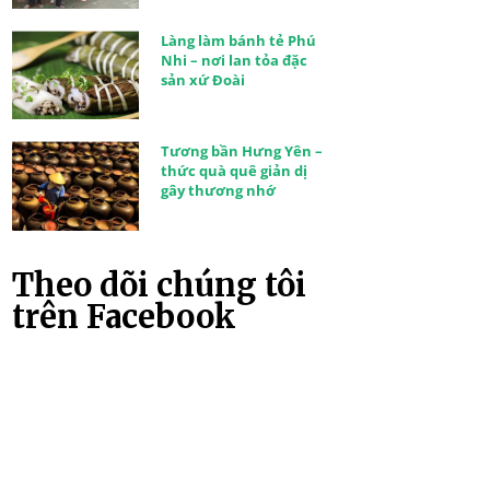
Làng làm bánh tẻ Phú
Nhi – nơi lan tỏa đặc
sản xứ Đoài
Tương bần Hưng Yên –
thức quà quê giản dị
gây thương nhớ
Theo dõi chúng tôi
trên Facebook