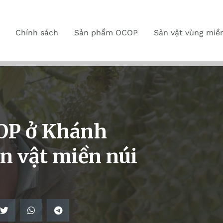
Chính sách
Sản phẩm OCOP
Sản vật vùng miề
OP ở Khánh
n vật miền núi