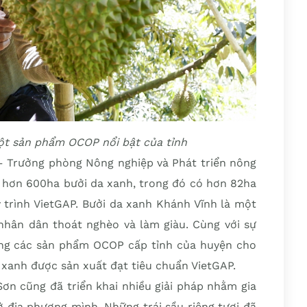
ột sản phẩm OCOP nổi bật của tỉnh
 Trưởng phòng Nông nghiệp và Phát triển nông
 hơn 600ha bưởi da xanh, trong đó có hơn 82ha
 trình VietGAP. Bưởi da xanh Khánh Vĩnh là một
 nhân dân thoát nghèo và làm giàu. Cùng với sự
rong các sản phẩm OCOP cấp tỉnh của huyện cho
 xanh được sản xuất đạt tiêu chuẩn VietGAP.
n cũng đã triển khai nhiều giải pháp nhằm gia
 ở địa phương mình. Những trái sầu riêng tươi đã