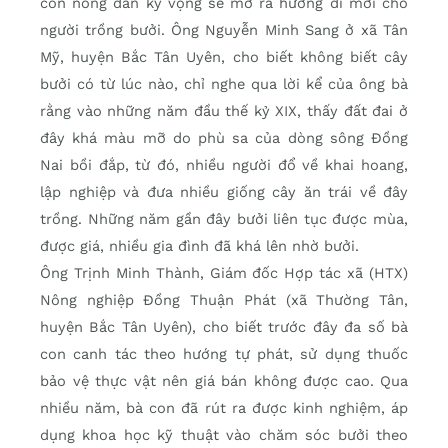
con nông dân kỳ vọng sẽ mở ra hướng đi mới cho
người trồng bưởi. Ông Nguyễn Minh Sang ở xã Tân
Mỹ, huyện Bắc Tân Uyên, cho biết không biết cây
bưởi có từ lúc nào, chỉ nghe qua lời kể của ông bà
rằng vào những năm đầu thế kỷ XIX, thấy đất đai ở
đây khá màu mỡ do phù sa của dòng sông Đồng
Nai bồi đắp, từ đó, nhiều người đổ về khai hoang,
lập nghiệp và đưa nhiều giống cây ăn trái về đây
trồng. Những năm gần đây bưởi liên tục được mùa,
được giá, nhiều gia đình đã khá lên nhờ bưởi.
Ông Trịnh Minh Thành, Giám đốc Hợp tác xã (HTX)
Nông nghiệp Đồng Thuận Phát (xã Thường Tân,
huyện Bắc Tân Uyên), cho biết trước đây đa số bà
con canh tác theo hướng tự phát, sử dụng thuốc
bảo vệ thực vật nên giá bán không được cao. Qua
nhiều năm, bà con đã rút ra được kinh nghiệm, áp
dụng khoa học kỹ thuật vào chăm sóc bưởi theo