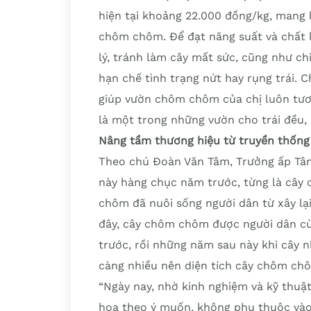
hiện tại khoảng 22.000 đồng/kg, mang 
chôm chôm. Để đạt năng suất và chất 
lý, tránh làm cây mất sức, cũng như ch
hạn chế tình trạng nứt hay rụng trái. Ch
giúp vườn chôm chôm của chị luôn tươi 
là một trong những vườn cho trái đều, 
Nâng tầm thương hiệu từ truyền thống 
Theo chú Đoàn Văn Tâm, Trưởng ấp Tân
này hàng chục năm trước, từng là cây 
chôm đã nuôi sống người dân từ xây lạ
đây, cây chôm chôm được người dân cù 
trước, rồi những năm sau này khi cây n
càng nhiều nên diện tích cây chôm chôm
“Ngày nay, nhờ kinh nghiệm và kỹ thuật
hoa theo ý muốn, không phụ thuộc vào