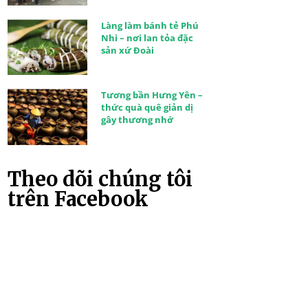
Làng làm bánh tẻ Phú
Nhi – nơi lan tỏa đặc
sản xứ Đoài
Tương bần Hưng Yên –
thức quà quê giản dị
gây thương nhớ
Theo dõi chúng tôi
trên Facebook