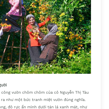
gười
5 công vườn chôm chôm của cô Nguyễn Thị Tàu
n ra như một bức tranh miệt vườn đúng nghĩa.
, đỏ rực ẩn mình dưới tán lá xanh mát, như