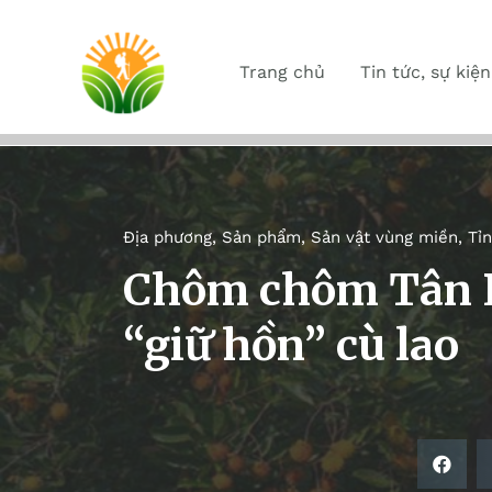
Trang chủ
Tin tức, sự kiện
Địa phương
,
Sản phẩm
,
Sản vật vùng miền
,
Tỉ
Chôm chôm Tân P
“giữ hồn” cù lao