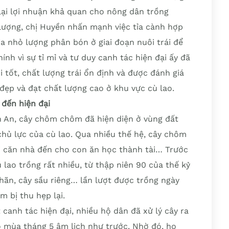
lại lợi nhuận khả quan cho nông dân trồng
lượng, chị Huyền nhấn mạnh việc tỉa cành hợp
ia nhỏ lượng phân bón ở giai đoạn nuôi trái để
ính vì sự tỉ mỉ và tư duy canh tác hiện đại ấy đã
tốt, chất lượng trái ổn định và được đánh giá
đẹp và đạt chất lượng cao ở khu vực cù lao.
đến hiện đại
 An, cây chôm chôm đã hiện diện ở vùng đất
chủ lực của cù lao. Qua nhiều thế hệ, cây chôm
i căn nhà đến cho con ăn học thành tài… Trước
lao trồng rất nhiều, từ thập niên 90 của thế kỷ
hãn, cây sầu riêng… lần lượt được trồng ngày
 bị thu hẹp lại.
 canh tác hiện đại, nhiều hộ dân đã xử lý cây ra
 mùa tháng 5 âm lịch như trước. Nhờ đó, họ