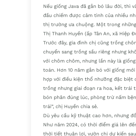
Nếu giống Java đã gắn bó lâu đời, thì 
đầu chiếm được cảm tình của nhiều nhà 
thị trường ưa chuộng. Một trong những 
Thị Thanh Huyền (ấp Tân An, xã Hiệp Đ
Trước đây, gia đình chị cũng trồng chô
chuyển sang trồng sầu riêng nhưng khôn
với chôm chôm, nhưng lần này là giống
toán. Hơn 10 năm gắn bó với giống mới n
hợp với điều kiện thổ nhưỡng đặc biệt
trồng nhưng giai đoạn ra hoa, kết trái 
bón phân đúng lúc, phòng trừ nấm bệnh 
trái”, chị Huyền chia sẻ.
Dù yêu cầu kỹ thuật cao hơn, nhưng đổi
Như năm 2024, có thời điểm giá lên đế
thời tiết thuận lợi, vườn chị dự kiến sa