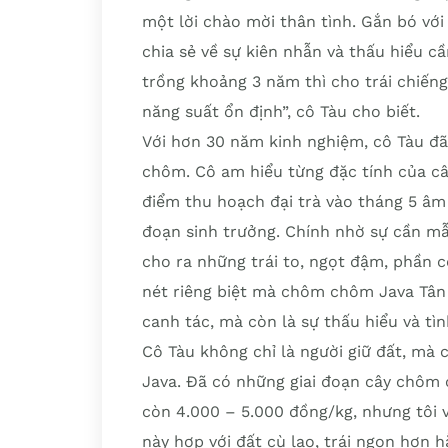
một lời chào mời thân tình. Gắn bó vớ
chia sẻ về sự kiên nhẫn và thấu hiểu c
trồng khoảng 3 năm thì cho trái chiến
năng suất ổn định”, cô Tàu cho biết.
Với hơn 30 năm kinh nghiệm, cô Tàu đ
chôm. Cô am hiểu từng đặc tính của cây,
điểm thu hoạch đại trà vào tháng 5 âm 
đoạn sinh trưởng. Chính nhờ sự cần m
cho ra những trái to, ngọt đậm, phần c
nét riêng biệt mà chôm chôm Java Tân 
canh tác, mà còn là sự thấu hiểu và tìn
Cô Tàu không chỉ là người giữ đất, mà
Java. Đã có những giai đoạn cây chôm 
còn 4.000 – 5.000 đồng/kg, nhưng tôi
này hợp với đất cù lao, trái ngon hơn h