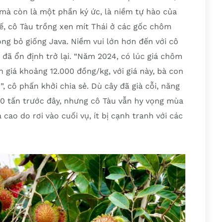
 mà còn là một phần ký ức, là niềm tự hào của
tế, cô Tàu trồng xen mít Thái ở các gốc chôm
ng bỏ giống Java. Niềm vui lớn hơn đến với cô
ã ổn định trở lại. “Năm 2024, có lúc giá chôm
giá khoảng 12.000 đồng/kg, với giá này, bà con
 cô phấn khởi chia sẻ. Dù cây đã già cỗi, năng
10 tấn trước đây, nhưng cô Tàu vẫn hy vọng mùa
cao do rơi vào cuối vụ, ít bị cạnh tranh với các