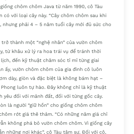
i giống chôm chôm Java từ năm 1990, cô Tàu
ần có với loại cây này. “Cây chôm chôm sau khi
g, nhưng phải 4 – 5 năm tuổi cây mới đủ sức cho
ã trở thành một “nghệ nhân” của vườn chôm
 từ khâu xử lý ra hoa trái vụ để tránh thời
lịch, đến kỹ thuật chăm sóc tỉ mỉ từng giai
ẫn ấy, vườn chôm chôm của gia đình cô luôn
ơm dày, giòn và đặc biệt là không bám hạt –
Phong luôn tự hào. Đây không chỉ là kỹ thuật
h yêu đối với mảnh đất, đối với từng gốc cây.
 còn là người “giữ hồn” cho giống chôm chôm
chôm rớt giá thê thảm. “Có những năm giá chỉ
 vẫn không phá bỏ vườn chôm chôm. Vì giống cây
ẳn những nơi khác”, cô Tàu tâm sự. Đối với cô,