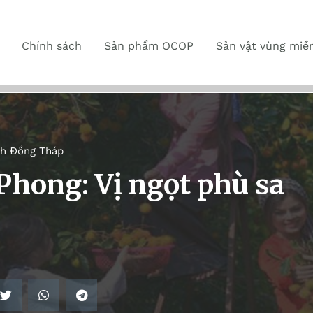
Chính sách
Sản phẩm OCOP
Sản vật vùng miề
nh Đồng Tháp
hong: Vị ngọt phù sa