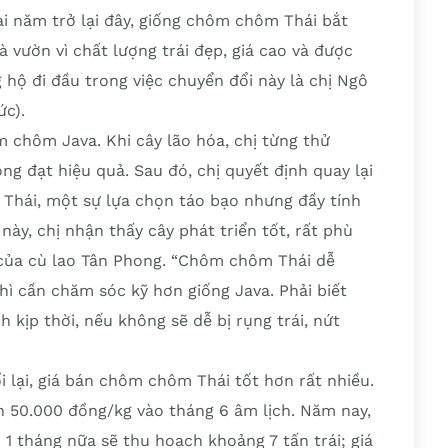
vài năm trở lại đây, giống chôm chôm Thái bắt
vườn vì chất lượng trái đẹp, giá cao và được
hộ đi đầu trong việc chuyển đổi này là chị Ngô
ức).
m chôm Java. Khi cây lão hóa, chị từng thử
g đạt hiệu quả. Sau đó, chị quyết định quay lại
 Thái, một sự lựa chọn táo bạo nhưng đầy tính
ày, chị nhận thấy cây phát triển tốt, rất phù
 của cù lao Tân Phong. “Chôm chôm Thái dễ
thì cần chăm sóc kỹ hơn giống Java. Phải biết
kịp thời, nếu không sẽ dễ bị rụng trái, nứt
 lại, giá bán chôm chôm Thái tốt hơn rất nhiều.
n 50.000 đồng/kg vào tháng 6 âm lịch. Năm nay,
u 1 tháng nữa sẽ thu hoạch khoảng 7 tấn trái; giá