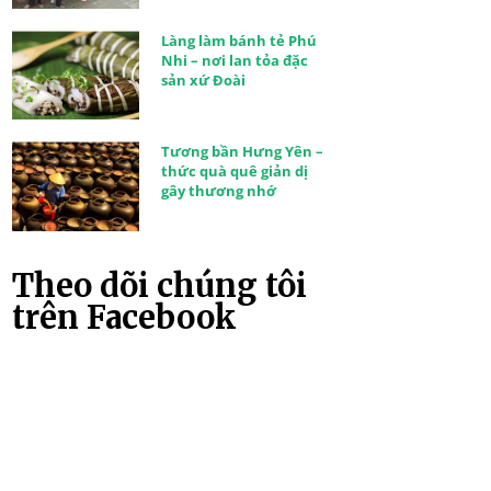
Làng làm bánh tẻ Phú
Nhi – nơi lan tỏa đặc
sản xứ Đoài
Tương bần Hưng Yên –
thức quà quê giản dị
gây thương nhớ
Theo dõi chúng tôi
trên Facebook