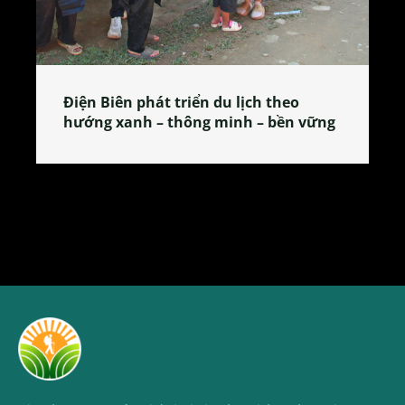
Làng làm bánh tẻ Phú Nhi – nơi lan
tỏa đặc sản xứ Đoài