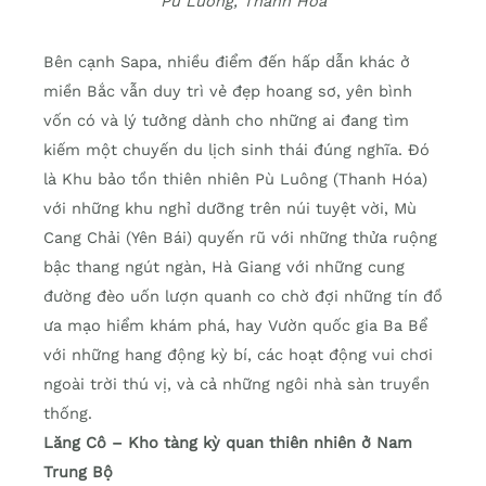
Pù Luông, Thanh Hóa
Bên cạnh Sapa, nhiều điểm đến hấp dẫn khác ở
miền Bắc vẫn duy trì vẻ đẹp hoang sơ, yên bình
vốn có và lý tưởng dành cho những ai đang tìm
kiếm một chuyến du lịch sinh thái đúng nghĩa. Đó
là Khu bảo tồn thiên nhiên Pù Luông (Thanh Hóa)
với những khu nghỉ dưỡng trên núi tuyệt vời, Mù
Cang Chải (Yên Bái) quyến rũ với những thửa ruộng
bậc thang ngút ngàn, Hà Giang với những cung
đường đèo uốn lượn quanh co chờ đợi những tín đồ
ưa mạo hiểm khám phá, hay Vườn quốc gia Ba Bể
với những hang động kỳ bí, các hoạt động vui chơi
ngoài trời thú vị, và cả những ngôi nhà sàn truyền
thống.
Lăng Cô – Kho tàng kỳ quan thiên nhiên ở Nam
Trung Bộ