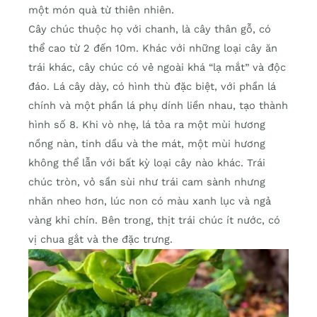
một món quà từ thiên nhiên.
Cây chúc thuộc họ với chanh, là cây thân gỗ, có
thể cao từ 2 đến 10m. Khác với những loại cây ăn
trái khác, cây chúc có vẻ ngoài khá “lạ mắt” và độc
đáo. Lá cây dày, có hình thù đặc biệt, với phần lá
chính và một phần lá phụ dính liền nhau, tạo thành
hình số 8. Khi vò nhẹ, lá tỏa ra một mùi hương
nồng nàn, tinh dầu và the mát, một mùi hương
không thể lẫn với bất kỳ loại cây nào khác. Trái
chúc tròn, vỏ sần sùi như trái cam sành nhưng
nhăn nheo hơn, lúc non có màu xanh lục và ngả
vàng khi chín. Bên trong, thịt trái chúc ít nước, có
vị chua gắt và the đặc trưng.