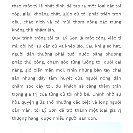
theo một tỷ lệ nhất định để tạo ra một loại đất tơi
xốp, giàu khoáng chất, giúp củ tỏi phát triển tròn
đều, chắc nịch và có mùi thơm nồng đặc trưng
không thể nhầm lẫn.
Quy trình trồng tỏi tại Lý Sơn là một công việc tỉ
mỉ, đòi hỏi sự cần cù và khéo léo. Sau khi gieo hạt,
người dân thường phải tưới nước bằng phương
pháp thủ công, chăm sóc từng luống tỏi dưới cái
nắng, gió biển mặn mòi. Nhìn những bàn tay chai
sần nhưng đầy tâm huyết của người nông dân
chăm sóc cây tỏi, du khách sẽ càng thêm trân
trọng giá trị của từng củ tỏi nhỏ bé. Chính nhờ sự
hòa quyện giữa thổ nhưỡng đặc biệt và lòng người
cần mẫn, tỏi Lý Sơn đã trở thành một loại gia vị
thượng hạng, được nhiều người săn đón.