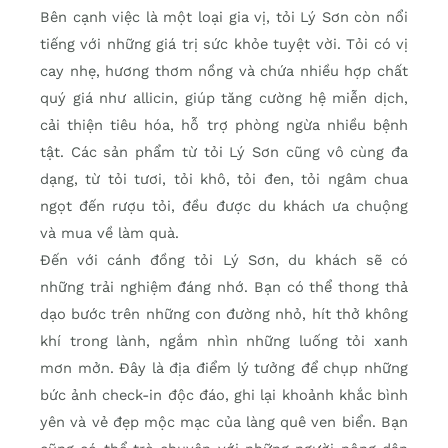
Bên cạnh việc là một loại gia vị, tỏi Lý Sơn còn nổi
tiếng với những giá trị sức khỏe tuyệt vời. Tỏi có vị
cay nhẹ, hương thơm nồng và chứa nhiều hợp chất
quý giá như allicin, giúp tăng cường hệ miễn dịch,
cải thiện tiêu hóa, hỗ trợ phòng ngừa nhiều bệnh
tật. Các sản phẩm từ tỏi Lý Sơn cũng vô cùng đa
dạng, từ tỏi tươi, tỏi khô, tỏi đen, tỏi ngâm chua
ngọt đến rượu tỏi, đều được du khách ưa chuộng
và mua về làm quà.
Đến với cánh đồng tỏi Lý Sơn, du khách sẽ có
những trải nghiệm đáng nhớ. Bạn có thể thong thả
dạo bước trên những con đường nhỏ, hít thở không
khí trong lành, ngắm nhìn những luống tỏi xanh
mơn mởn. Đây là địa điểm lý tưởng để chụp những
bức ảnh check-in độc đáo, ghi lại khoảnh khắc bình
yên và vẻ đẹp mộc mạc của làng quê ven biển. Bạn