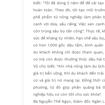
biết: “Tôi đã dùng 2 năm để để cải tạ
hoàn toàn. Theo đó, tôi tạo môi trườn
phế phẩm từ nông nghiệp làm phân bó
canh với dừa, sầu riêng. Việc xen can
côn trùng sâu bọ tấn công”. Thực tế, 
sức đề kháng tự nhiên, hạn chế sâu bọ
có hơn 1.000 gốc dâu tằm, bình quân 
du khách không chỉ được tham quan, c
cơ mà còn được thưởng thức dâu hái t
Vũ cho biết: “Khi nhà nông làm du lịch 
giá trị bền vững. Khi du khách đến trả
cơ và giá trị nó mang lại. Đồng thời
phương, từ đó góp phần quảng bá t
nghiệp hữu cơ còn tốt cho sức khỏe”.
Bà Nguyễn Thế Ngọc, Giám đốc Ngân L