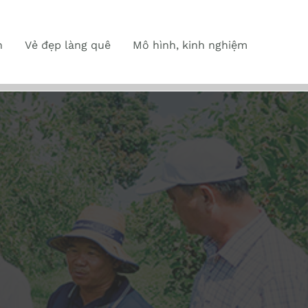
n
Vẻ đẹp làng quê
Mô hình, kinh nghiệm