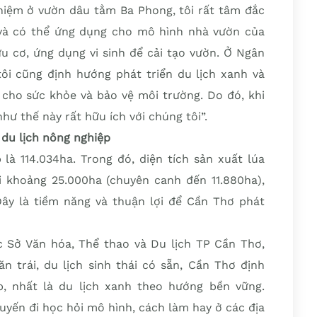
ghiệm ở vườn dâu tằm Ba Phong, tôi rất tâm đắc
và có thể ứng dụng cho mô hình nhà vườn của
 cơ, ứng dụng vi sinh để cải tạo vườn. Ở Ngân
 cũng định hướng phát triển du lịch xanh và
 cho sức khỏe và bảo vệ môi trường. Do đó, khi
ư thế này rất hữu ích với chúng tôi”.
 du lịch nông nghiệp
là 114.034ha. Trong đó, diện tích sản xuất lúa
ái khoảng 25.000ha (chuyên canh đến 11.880ha),
Đây là tiềm năng và thuận lợi để Cần Thơ phát
 Sở Văn hóa, Thể thao và Du lịch TP Cần Thơ,
n trái, du lịch sinh thái có sẵn, Cần Thơ định
p, nhất là du lịch xanh theo hướng bền vững.
uyến đi học hỏi mô hình, cách làm hay ở các địa