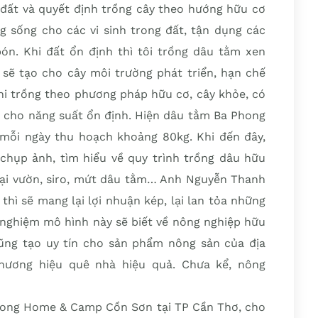
o đất và quyết định trồng cây theo hướng hữu cơ
g sống cho các vi sinh trong đất, tận dụng các
n. Khi đất ổn định thì tôi trồng dâu tằm xen
h sẽ tạo cho cây môi trường phát triển, hạn chế
khi trồng theo phương pháp hữu cơ, cây khỏe, có
, cho năng suất ổn định. Hiện dâu tằm Ba Phong
mỗi ngày thu hoạch khoảng 80kg. Khi đến đây,
hụp ảnh, tìm hiểu về quy trình trồng dâu hữu
ại vườn, siro, mứt dâu tằm… Anh Nguyễn Thanh
thì sẽ mang lại lợi nhuận kép, lại lan tỏa những
i nghiệm mô hình này sẽ biết về nông nghiệp hữu
 cũng tạo uy tín cho sản phẩm nông sản của địa
hương hiệu quê nhà hiệu quả. Chưa kể, nông
ong Home & Camp Cồn Sơn tại TP Cần Thơ, cho