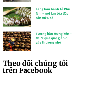
Làng làm bánh tẻ Phú
Nhi – nơi lan tỏa đặc
sản xứ Đoài
Tương bần Hưng Yên –
thức quà quê giản dị
gây thương nhớ
Theo dõi chúng tôi
trên Facebook