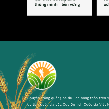
thông minh – bền vững
xứ
Chuyên trang quảng bá du lịch nông thôn trên 
du lịch quốc gia của Cục Du lịch Quốc gia Việt