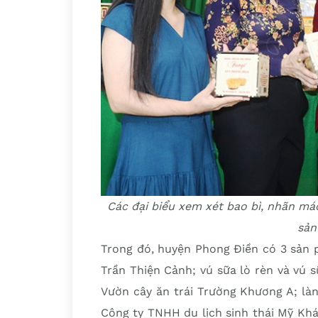
Các đại biểu xem xét bao bì, nhãn m
sả
Trong đó, huyện Phong Điền có 3 sản 
Trần Thiện Cảnh; vú sữa lò rèn và vú 
Vườn cây ăn trái Trường Khương A; là
Công ty TNHH du lịch sinh thái Mỹ Kh