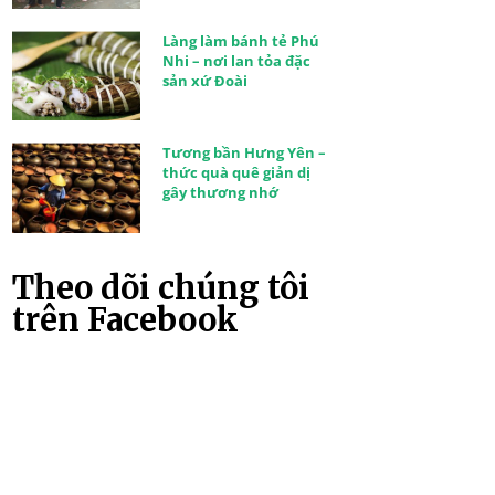
Làng làm bánh tẻ Phú
Nhi – nơi lan tỏa đặc
sản xứ Đoài
Tương bần Hưng Yên –
thức quà quê giản dị
gây thương nhớ
Theo dõi chúng tôi
trên Facebook