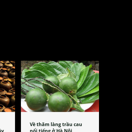
Về thăm làng trầu cau
ây
nổi tiếng ở Hà Nội