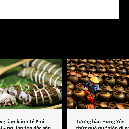
ng làm bánh tẻ Phú
Tương bần Hưng Yên –
i – nơi lan tỏa đặc sản
thức quà quê giản dị g