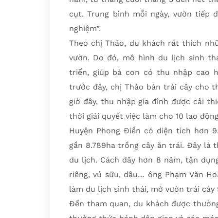
cụt. Trung bình mỗi ngày, vườn tiếp 
nghiệm”.
Theo chị Thảo, du khách rất thích nhữ
vườn. Do đó, mô hình du lịch sinh th
triển, giúp bà con có thu nhập cao h
trước đây, chị Thảo bán trái cây cho t
giờ đây, thu nhập gia đình được cải t
thời giải quyết việc làm cho 10 lao độn
Huyện Phong Ðiền có diện tích hơn 9.
gần 8.789ha trồng cây ăn trái. Ðây là 
du lịch. Cách đây hơn 8 năm, tận dụn
riêng, vú sữu, dâu… ông Phạm Văn H
làm du lịch sinh thái, mở vườn trái cây
Ðến tham quan, du khách được thưởng 