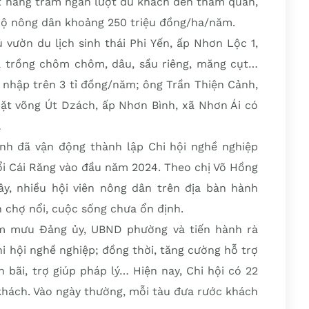
út hàng trăm ngàn lượt du khách đến tham quan,
hộ nông dân khoảng 250 triệu đồng/ha/năm.
vườn du lịch sinh thái Phi Yến, ấp Nhơn Lộc 1,
3ha trồng chôm chôm, dâu, sầu riêng, măng cụt…
 nhập trên 3 tỉ đồng/năm; ông Trần Thiện Cảnh,
mặt võng Út Dzách, ấp Nhơn Bình, xã Nhơn Ái có
…
nh đã vận động thành lập Chi hội nghề nghiệp
ổi Cái Răng vào đầu năm 2024. Theo chị Võ Hồng
y, nhiều hội viên nông dân trên địa bàn hành
 chợ nổi, cuộc sống chưa ổn định.
m mưu Ðảng ủy, UBND phường và tiến hành rà
hi hội nghề nghiệp; đồng thời, tăng cường hỗ trợ
n bãi, trợ giúp pháp lý… Hiện nay, Chi hội có 22
 khách. Vào ngày thường, mỗi tàu đưa rước khách