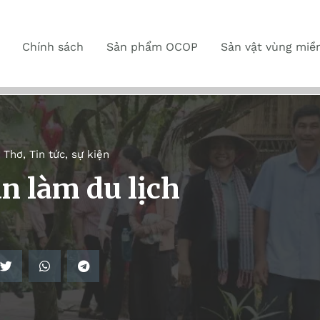
Chính sách
Sản phẩm OCOP
Sản vật vùng miề
 Thơ
,
Tin tức, sự kiện
n làm du lịch