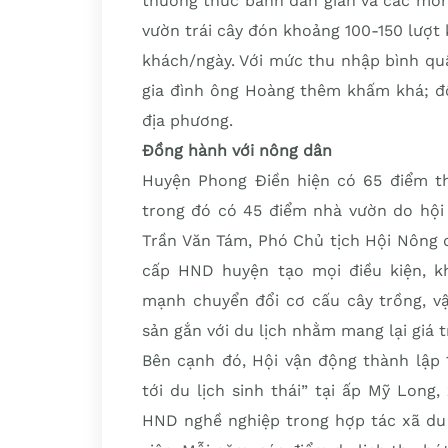
thưởng thức bánh dân gian và các món
vườn trái cây đón khoảng 100-150 lượt 
khách/ngày. Với mức thu nhập bình qu
gia đình ông Hoàng thêm khấm khá; đồ
địa phương.
Đồng hành với nông dân
Huyện Phong Ðiền hiện có 65 điểm tha
trong đó có 45 điểm nhà vườn do hội 
Trần Văn Tám, Phó Chủ tịch Hội Nông 
cấp HND huyện tạo mọi điều kiện, kh
mạnh chuyển đổi cơ cấu cây trồng, vật
sản gắn với du lịch nhằm mang lại giá tr
Bên cạnh đó, Hội vận động thành lập 
tới du lịch sinh thái” tại ấp Mỹ Long,
HND nghề nghiệp trong hợp tác xã du 