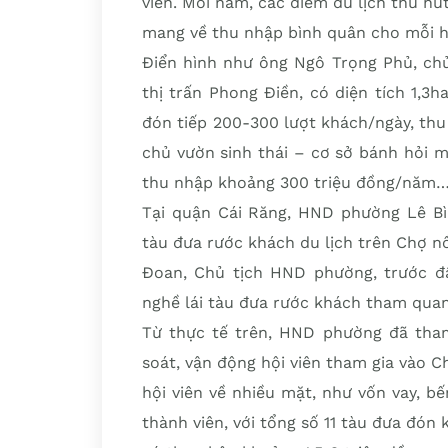
viên. Mỗi năm, các điểm du lịch thu h
mang về thu nhập bình quân cho mỗi 
Ðiển hình như ông Ngô Trọng Phủ, chủ 
thị trấn Phong Ðiền, có diện tích 1,
đón tiếp 200-300 lượt khách/ngày, thu
chủ vườn sinh thái – cơ sở bánh hỏi 
thu nhập khoảng 300 triệu đồng/năm
Tại quận Cái Răng, HND phường Lê Bì
tàu đưa rước khách du lịch trên Chợ n
Ðoan, Chủ tịch HND phường, trước đâ
nghề lái tàu đưa rước khách tham quan
Từ thực tế trên, HND phường đã tha
soát, vận động hội viên tham gia vào C
hội viên về nhiều mặt, như vốn vay, bế
thành viên, với tổng số 11 tàu đưa đón