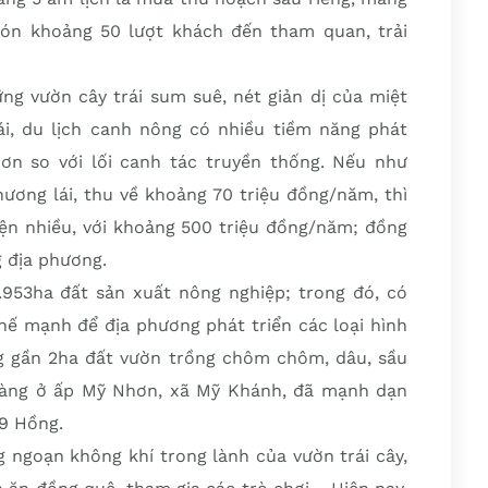
đón khoảng 50 lượt khách đến tham quan, trải
ng vườn cây trái sum suê, nét giản dị của miệt
ái, du lịch canh nông có nhiều tiềm năng phát
ơn so với lối canh tác truyền thống. Nếu như
hương lái, thu về khoảng 70 triệu đồng/năm, thì
hiện nhiều, với khoảng 500 triệu đồng/năm; đồng
g địa phương.
953ha đất sản xuất nông nghiệp; trong đó, có
thế mạnh để địa phương phát triển các loại hình
g gần 2ha đất vườn trồng chôm chôm, dâu, sầu
oàng ở ấp Mỹ Nhơn, xã Mỹ Khánh, đã mạnh dạn
 9 Hồng.
ngoạn không khí trong lành của vườn trái cây,