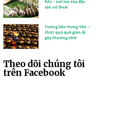
Nhi – nơi lan tỏa đặc
sản xứ Đoài
Tương bần Hưng Yên –
thức quà quê giản dị
gây thương nhớ
Theo dõi chúng tôi
trên Facebook