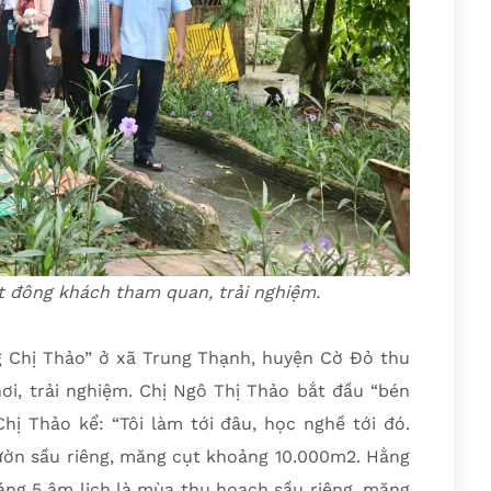
t đông khách tham quan, trải nghiệm.
g Chị Thảo” ở xã Trung Thạnh, huyện Cờ Ðỏ thu
ơi, trải nghiệm. Chị Ngô Thị Thảo bắt đầu “bén
Chị Thảo kể: “Tôi làm tới đâu, học nghề tới đó.
 vườn sầu riêng, măng cụt khoảng 10.000m2. Hằng
áng 5 âm lịch là mùa thu hoạch sầu riêng, măng