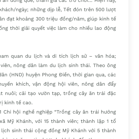
 ăn đồng quê, tham gia các trò chơi… Hiện nay,
khách/ngày; những dịp lễ, Tết đón trên 500 lượt
ân đạt khoảng 300 triệu đồng/năm, giúp kinh tế
ng thời giải quyết việc làm cho nhiều lao động
m quan du lịch và di tích lịch sử – văn hóa;
viên, nông dân làm du lịch sinh thái. Theo ông
dân (HND) huyện Phong Ðiền, thời gian qua, các
uyến khích, vận động hội viên, nông dân đẩy
 nuôi; cải tạo vườn tạp, trồng cây ăn trái đặc
ị kinh tế cao.
1 Chi hội nghề nghiệp “Trồng cây ăn trái hướng
 xã Mỹ Khánh, với 15 thành viên; thành lập 1 tổ
lịch sinh thái cộng đồng Mỹ Khánh với 5 thành