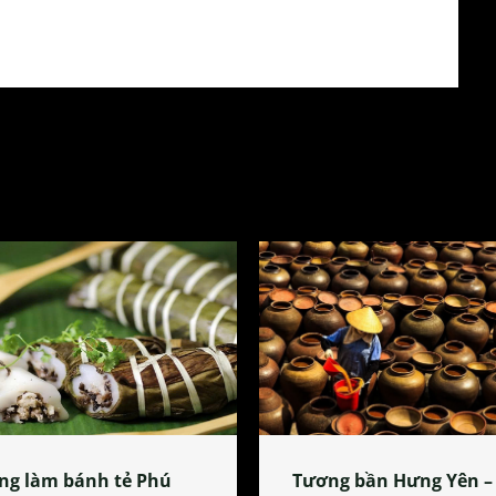
ng làm bánh tẻ Phú
Tương bần Hưng Yên –