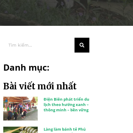
Danh mục:
Bài viết mới nhất
Điện Biên phát triển du
lịch theo hướng xanh –
thông minh – bền vững
Làng làm bánh tẻ Phú