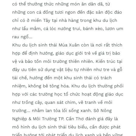
có thể thưởng thức những món ăn dân dã, từ
những con cá đồng tươi ngon đến đặc sản độc đáo
chỉ có ở miền Tây tại nhà hàng trong khu du lịch
như lẩu mắm, cá lóc nướng trui, bánh xèo, lươn um
rau ngổ…
Khu du lịch sinh thái Mùa Xuân còn là nơi rất thích
hợp để định hướng, giáo dục giới trẻ về giá trị bảo
vệ và bảo tồn môi trường thiên nhiên. Kiến trúc tại
đây ưu tiên sử dụng vật liệu tự nhiên như tre và gỗ
tái chế, hướng đến một khu sinh thái có trách
nhiệm, không bê tông hóa. Khu du lịch thường phối
hợp với các trường học tổ chức hoạt động giáo dục
như trồng cây, quan sát chim, vẽ tranh về môi
trường… nhằm lan tỏa lối sống xanh. Sở Nông
Nghiệp & Môi Trường TP. Cần Thơ đánh giá đây là
mô hình du lịch sinh thái tiêu biểu, cần được phát
triển hướng tới phát triển du lịch xanh và bền vững.