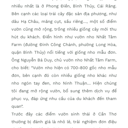
nhiều nhất là ở Phong Ðiền, Bình Thủy, Cái Răng.
Bên cạnh các loại trái cây đặc sản địa phương, như
dâu Hạ Châu, măng cụt, sầu riêng…, một số điểm
vườn cũng mở rộng, trồng nhiều giống cây mới thu
hút du khách. Ðiển hình như vườn nho Nhất Tâm
Farm (đường Ðinh Công Chánh, phường Long Hòa,
quận Bình Thủy) nổi tiếng với giống nho mẫu đơn.
Ông Nguyễn Bá Duy, chủ vườn nho Nhất Tâm Farm,
cho biết: “Vườn nho hiện có 700-800 gốc nho mẫu
đơn, bên cạnh đó còn nhiều giống nho khác như
nho ngón tay đen, nho Ninh Thuận… Hiện chúng
tôi đang mở rộng vườn, bổ sung thêm dịch vụ để
phục vụ, đáp ứng nhu cầu của du khách đến tham
quan”.
Trước đây các điểm vườn sinh thái ở Cần Thơ
thường bị đánh giá là nhỏ lẻ, trải nghiệm đơn điệu