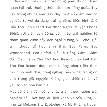
vì đến vườn chỉ có vài hoạt động quen thuộc: tham
quan hái trái, thưởng thức các món đồng quê… Tuy
vậy trong những năm gầy đây, một số điểm đến có
sự đầu tư với đa dạng trải nghiệm. Ðiển hình là ở
Cần Thơ Eco Resort (xã Nhơn Nghĩa, huyện Phong
Ðiền), với diện tích 20ha, có nhiều trải nghiệm từ
tham quan vườn cây đến nghỉ dưỡng, vui chơi giải
trí… thuộc tổ hợp sinh thái: Eco Farm, Eco
Wonderland, Eco Safari. Bà Lê Hồng Cẩm, Giám
đốc điều hành Cần Thơ Eco Resort, cho biết Cần
Thơ Eco Resort được định hướng phát triển theo
mô hình sinh thái, nông nghiệp bền vững, trong đó
chú trọng giữ nguyên không gian thiên nhiên và
yếu tố văn hóa bản địa.
Một số điểm đến cũng phát triển theo hướng trải
nghiệm sâu, kết hợp du lịch xanh và bền vững. Ví
như tại Mekong Silt Ecolodge (xã Mỹ Khánh, huyện