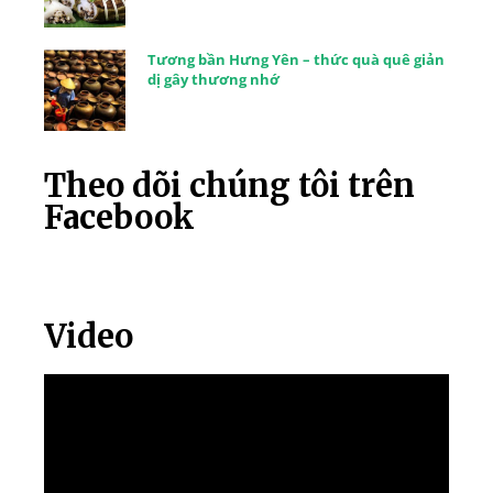
Tương bần Hưng Yên – thức quà quê giản
dị gây thương nhớ
Theo dõi chúng tôi trên
Facebook
Video