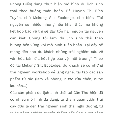
Phong Ðiền) đang thực hiện mô hình du lịch sinh
thái theo hướng tuần hoàn. Bà Huỳnh Thị Bích
Tuyền, chủ Mekong Silt Ecolodge, cho biết: “Tài
nguyên có nhiều nhưng nếu khai thác mà không
kết hợp bảo vệ thì sẽ gây tổn hại, nguồn tài nguyên
cạn kiệt. Chúng tôi làm du lịch sinh thái theo
hướng bền vững với mô hình tuần hoàn. Tại đây sẽ
mang đến cho du khách những trải nghiệm sâu về
văn hóa bản địa kết hợp bảo vệ môi trường”. Theo
đó tại Mekong Silt Ecolodge, du khách sẽ có những
trải nghiệm workshop về làng nghề, tái tạo các sản
phẩm từ rác (làm xà phòng, nước rửa chén, nước
lau sàn…).
Các sản phẩm du lịch sinh thái tại Cần Thơ hiện đã
có nhiều mô hình đa dạng, từ tham quan vườn trái
cây đơn lẻ đến trải nghiệm sinh thái nghỉ dưỡng, từ
vườn nông nghiệp truyền thống đến ứng dụng công