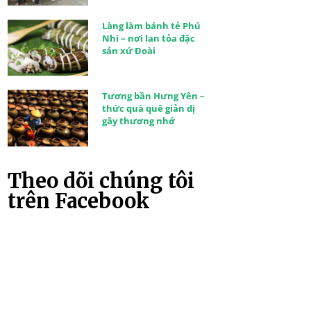
Làng làm bánh tẻ Phú
Nhi – nơi lan tỏa đặc
sản xứ Đoài
Tương bần Hưng Yên –
thức quà quê giản dị
gây thương nhớ
Theo dõi chúng tôi
trên Facebook