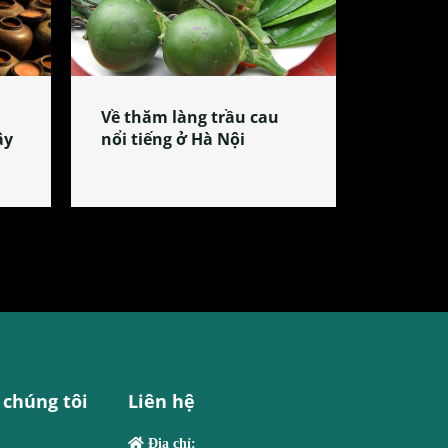
Về thăm làng trầu cau
ây
nổi tiếng ở Hà Nội
 chúng tôi
Liên hệ
Địa chỉ: