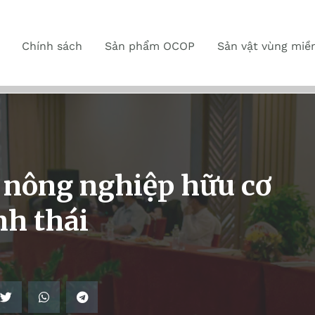
Chính sách
Sản phẩm OCOP
Sản vật vùng miề
 nông nghiệp hữu cơ
nh thái