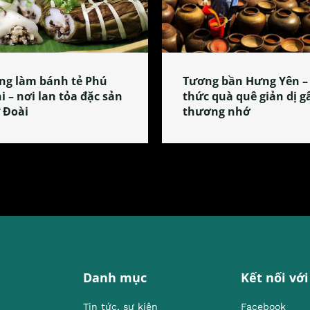
ng làm bánh tẻ Phú
Tương bần Hưng Yên –
i – nơi lan tỏa đặc sản
thức quà quê giản dị g
 Đoài
thương nhớ
Danh mục
Kết nối với
Tin tức, sự kiện
Facebook