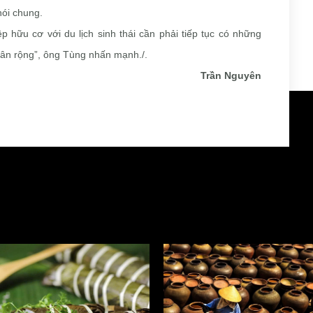
nói chung.
p hữu cơ với du lịch sinh thái cần phải tiếp tục có những
hân rộng”, ông Tùng nhấn mạnh./.
Trần Nguyên