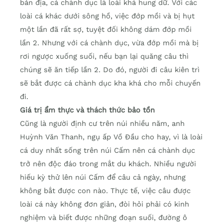
bản địa, cá chành dục là loài khá hung dữ. Với các
loài cá khác dưới sông hồ, việc đớp mồi và bị hụt
một lần đã rất sợ, tuyệt đối không dám đớp mồi
lần 2. Nhưng với cá chành dục, vừa đớp mồi mà bị
rơi ngược xuống suối, nếu bạn lại quăng câu thì
chúng sẽ ăn tiếp lần 2. Do đó, người đi câu kiên trì
sẽ bắt được cá chành dục kha khá cho mỗi chuyến
đi.
Giá trị ẩm thực và thách thức bảo tồn
Cũng là người định cư trên núi nhiều năm, anh
Huỳnh Văn Thanh, ngụ ấp Vồ Đầu cho hay, vì là loài
cá duy nhất sống trên núi Cấm nên cá chành dục
trở nên độc đáo trong mắt du khách. Nhiều người
hiếu kỳ thử lên núi Cấm để câu cả ngày, nhưng
không bắt được con nào. Thực tế, việc câu được
loài cá này không đơn giản, đòi hỏi phải có kinh
nghiệm và biết được những đoạn suối, đường ô