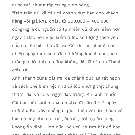
nước mà chúng tập trung sinh sống.
“Dân trên núi đi câu cá chành dục bán cho khách
hàng với giá khá ‘chát’, từ 300.000 – 400.000
đồng/kg. Bởi, nguồn cá tự nhiên đã khan hiếm hơn
ngày trước nên việc kiếm được số lượng theo yêu
cầu của khách khá vất vả. Có khi, họ phải đi câu
nhiều ngày mới kiếm đủ số lượng khách cần, nên
mức giá đó tính ra cũng không đắt lắm”, anh Thanh
chia sẻ.
Anh Thanh cũng bật mí, cá chành dục ăn rất ngon
và cách chế biến hệt như cá lóc nhưng thịt chúng
thơm, dai và có vị ngọt đặc trưng. Khi anh muốn
đãi bạn nồi canh chua, sẽ phải đi câu 3 – 4 ngày
mới đủ. Bởi vậy, chẳng ai giới thiệu với du khách về
loại cá này như cua núi, ốc núi, bởi nguồn cung
không ổn định. Hơn nữa, nếu cứ cố tìm bắt để bán
cho khách thì chẳng mấy chốc núi Cấm không còn