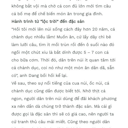
không bắt vội mà chờ cá con đủ lớn mới tìm câu
cá bố mẹ để chế biến món ăn trong gia đình.
Hành trình từ “lộc trời” đến đặc sản
“Hồi tôi mới lên núi sống cách đây hơn 20 năm, cá
chành dục nhiều lắm! Muốn ăn, cứ lấy dây chì bẻ
làm lưỡi câu, tìm ít mồi trùn rồi đến ô suối nào đó
ngồi một chút xíu là bắt dính được 5 – 7 con cá
cho bữa cơm. Thời đó, dân trên núi ít quan tâm tới
cá chành dục, coi nó như một món ăn dân dã, sẵn
có”, anh Dang bồi hồi kể lại.
Về sau, theo sự nổi tiếng của cua núi, ốc núi, cá
chành dục cũng dần được biết tới. Nhờ thịt cá
ngon, người dân trên núi dùng để đãi khách phương
xa nên dần dà chúng trở thành đặc sản. Mà cái gì
được gọi là đặc sản thì sẽ có giá cao, nên người ta
cứ tranh thủ câu mải miết. Cũng theo người dân