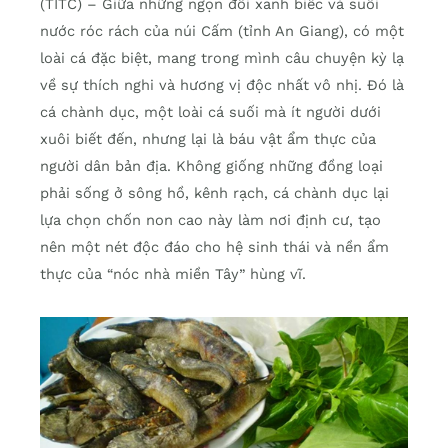
(TITC) – Giữa những ngọn đồi xanh biếc và suối
nước róc rách của núi Cấm (tỉnh An Giang), có một
loài cá đặc biệt, mang trong mình câu chuyện kỳ lạ
về sự thích nghi và hương vị độc nhất vô nhị. Đó là
cá chành dục, một loài cá suối mà ít người dưới
xuôi biết đến, nhưng lại là báu vật ẩm thực của
người dân bản địa. Không giống những đồng loại
phải sống ở sông hồ, kênh rạch, cá chành dục lại
lựa chọn chốn non cao này làm nơi định cư, tạo
nên một nét độc đáo cho hệ sinh thái và nền ẩm
thực của “nóc nhà miền Tây” hùng vĩ.